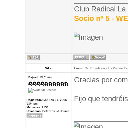
Club Radical La
Socio nº 5 - 
ViLa
Asunto:
Re: Expedicion a los Pirineos Fel
Gracias por com
Bajando El Cueto
Fijo que tendréis
Registrado:
Mié Feb 01, 2006
5:54 pm
Mensajes:
2153
Ubicación:
Betanzos - A Coruña
_____________