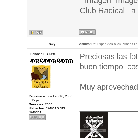
Club Radical La
roxy
Asunto:
Re: Expedicion a los Pirineos Fel
Preciosas las f
Bajando El Cueto
buen tiempo, cos
Muy aprovechad
Registrado:
Jue Feb 16, 2006
6:15 pm
Mensajes:
2030
_____________
Ubicación:
CANGAS DEL
NARCEA