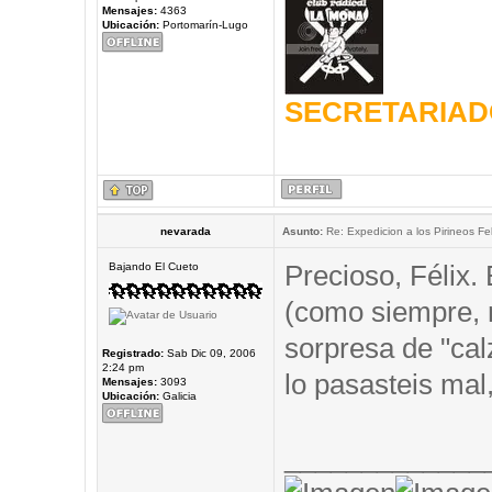
Mensajes:
4363
Ubicación:
Portomarín-Lugo
SECRETARIAD
nevarada
Asunto:
Re: Expedicion a los Pirineos Fel
Precioso, Félix.
Bajando El Cueto
(como siempre,
sorpresa de "cal
Registrado:
Sab Dic 09, 2006
2:24 pm
lo pasasteis mal,
Mensajes:
3093
Ubicación:
Galicia
_____________