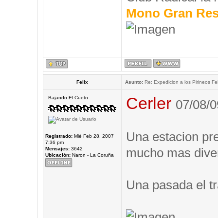
Mono Gran Res
Felix
Asunto:
Re: Expedicion a los Pirineos Fel
Cerler
Bajando El Cueto
07/08/0
Una estacion prec
Registrado:
Mié Feb 28, 2007
7:36 pm
mucho mas diver
Mensajes:
3642
Ubicación:
Naron - La Coruña
Una pasada el tr