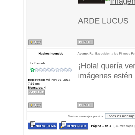
ARDE LUCUS
Hachesinsentido
Asunto:
Re: Expedicion a los Pirineos Fel
¡Hola! quería ve
La Escuela
imágenes estén 
Registrado:
Mié Nov 07, 2018
7:36 pm
Mensajes:
4
Mostrar mensajes previos:
Página
1
de
1
[ 11 mensajes 