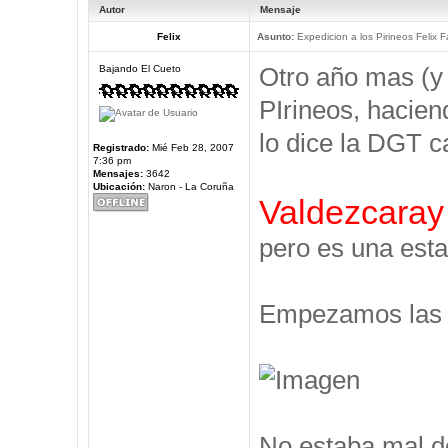
Autor
Mensaje
Felix
Asunto:
Expedicion a los Pirineos Felix F
Otro año mas (y
Bajando El Cueto
PIrineos, hacien
lo dice la DGT c
Registrado:
Mié Feb 28, 2007
7:36 pm
Mensajes:
3642
Ubicación:
Naron - La Coruña
Valdezcaray
pero es una esta
Empezamos las V
No estaba mal d