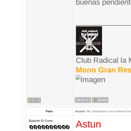
buenas pendient
_____________
Club Radical la
Mono Gran Res
Felix
Asunto:
Re: Expedicion a los Pirineos Fel
Astun
Bajando El Cueto