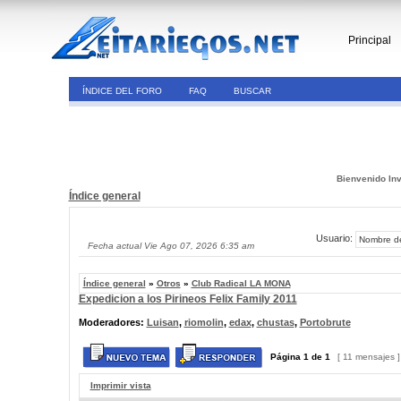
Principal
ÍNDICE DEL FORO
FAQ
BUSCAR
Bienvenido Inv
Índice general
Usuario:
Fecha actual Vie Ago 07, 2026 6:35 am
Índice general
»
Otros
»
Club Radical LA MONA
Expedicion a los Pirineos Felix Family 2011
Moderadores:
Luisan
,
riomolin
,
edax
,
chustas
,
Portobrute
Página
1
de
1
[ 11 mensajes 
Imprimir vista