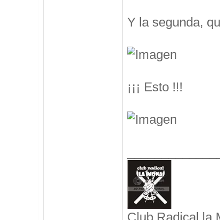
Y la segunda, q
¡¡¡ Esto !!!
_____________
Club Radical la