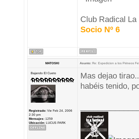
Club Radical La
Socio Nº 6
MATOSKI
Asunto:
Re: Expedicion a los Pirineos Fel
Mas dejao tirao.
Bajando El Cueto
habéis tenido, 
_____________
Registrado:
Vie Feb 24, 2006
2:30 pm
Mensajes:
1259
Ubicación:
LUCUS PARK