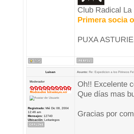
Club Radical La
Primera socia o
PUXA ASTURIES
Luisan
Asunto:
Re: Expedicion a los Pirineos Fel
Oh!! Excelente c
Moderador
Que días mas b
Registrado:
Mié Dic 08, 2004
Gracias por comp
12:46 am
Mensajes:
12740
Ubicación:
Leitariegos
_____________