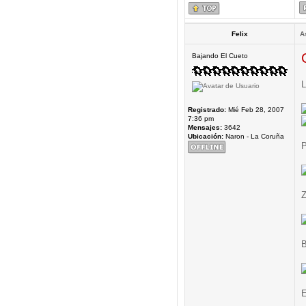
Felix
A
Bajando El Cueto
L
Registrado:
Mié Feb 28, 2007
7:36 pm
Mensajes:
3642
Ubicación:
Naron - La Coruña
P
Z
B
E