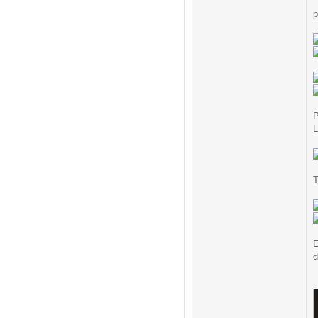
p
P
L
T
E
d
_