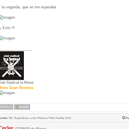
 la segunda, que no me esperaba
¡¡ Esto !!!
________________
lub Radical la Mona
ono Gran Reserva
sunto:
Re: Expedicion a los Pirineos Felix Family 2011
Pu
Cerler
07/08/09 de Marzo