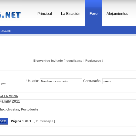
Principal
La Estación
Foro
Alojamientos
BUSCAR
Bienvenido Invitado
(
Identificarse
|
Registrarse
)
Usuario:
Contraseña:
5 pm
cal LA MONA
 Family 2011
dax
,
chustas
,
Portobrute
Página
1
de
1
[ 11 mensajes ]