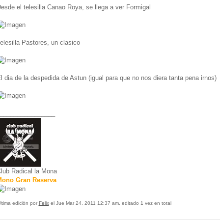
esde el telesilla Canao Roya, se llega a ver Formigal
elesilla Pastores, un clasico
l dia de la despedida de Astun (igual para que no nos diera tanta pena irnos)
________________
lub Radical la Mona
ono Gran Reserva
ltima edición por
Felix
el Jue Mar 24, 2011 12:37 am, editado 1 vez en total