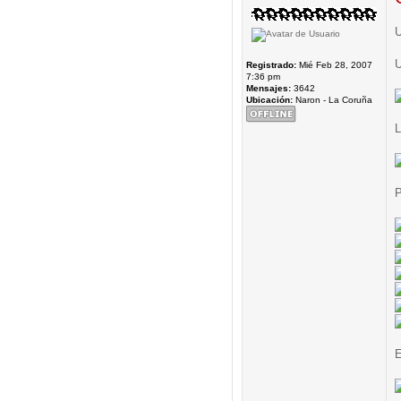
U
U
Registrado:
Mié Feb 28, 2007
7:36 pm
Mensajes:
3642
Ubicación:
Naron - La Coruña
L
P
E