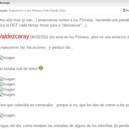
ensaje
sunto:
Expedicion a los Pirineos Felix Family 2011
Pu
tro año mas (y van...) arrancamos rumbo a los PIrineos, haciendo una paradi
ice la DGT cada tantas horas para a "descansar"...)
Valdezcaray
06/03/2011 (no esta en los Pirineos, pero es una estacion d
mpezamos las Vacaciones...y pedazo dia...
o estaba mal de nieve
era que coincidia en carnavales...porque si no, que les dan de comer a los po
egas del dia: como estaban las entradas de alguno de los telesillas (la pend