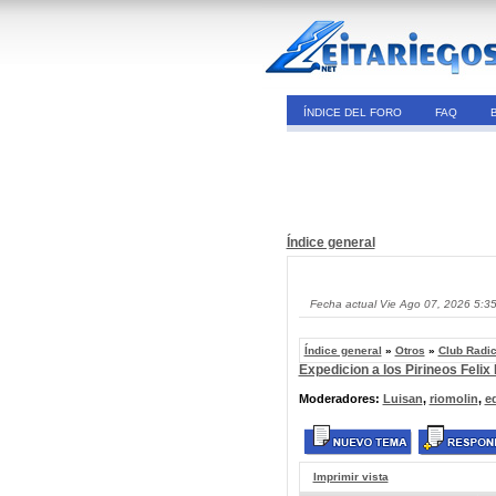
ÍNDICE DEL FORO
FAQ
Índice general
Fecha actual Vie Ago 07, 2026 5:3
Índice general
»
Otros
»
Club Radi
Expedicion a los Pirineos Felix
Moderadores:
Luisan
,
riomolin
,
e
Imprimir vista