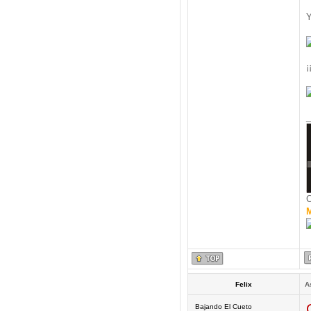
Y
¡
_
C
M
Felix
A
Bajando El Cueto