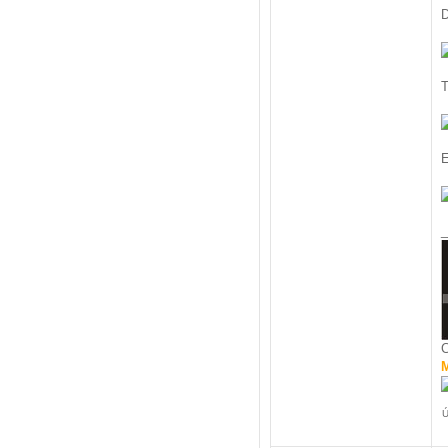
D
T
E
_
C
M
Ú