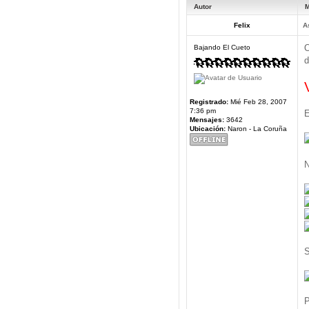
Autor
M
Felix
A
O
Bajando El Cueto
d
Registrado:
Mié Feb 28, 2007
7:36 pm
E
Mensajes:
3642
Ubicación:
Naron - La Coruña
N
S
P