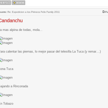
sunto:
Re: Expedicion a los Pirineos Felix Family 2011
Pu
Candanchu
a mas alpina de todas, mola...
ara calentar las piernas, lo mejor pasar del telesilla La Tuca (y remar....)
ona Tuca
ajando a Rinconada
n Tobazo