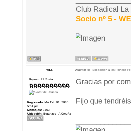
Club Radical La
Socio nº 5 - 
ViLa
Asunto:
Re: Expedicion a los Pirineos Fel
Gracias por com
Bajando El Cueto
Fijo que tendréis
Registrado:
Mié Feb 01, 2006
5:54 pm
Mensajes:
2153
Ubicación:
Betanzos - A Coruña
_____________