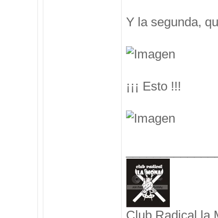
Y la segunda, q
¡¡¡ Esto !!!
_____________
Club Radical la