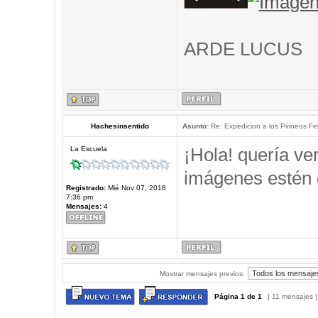
ARDE LUCUS
Hachesinsentido
Asunto:
Re: Expedicion a los Pirineos Fel
¡Hola! quería ve
La Escuela
imágenes estén 
Registrado:
Mié Nov 07, 2018
7:36 pm
Mensajes:
4
Mostrar mensajes previos:
Página
1
de
1
[ 11 mensajes 