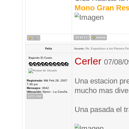
Mono Gran Res
Felix
Asunto:
Re: Expedicion a los Pirineos Fel
Cerler
Bajando El Cueto
07/08/0
Una estacion prec
Registrado:
Mié Feb 28, 2007
7:36 pm
mucho mas diver
Mensajes:
3642
Ubicación:
Naron - La Coruña
Una pasada el tr