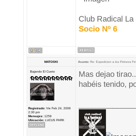
Club Radical La
Socio Nº 6
MATOSKI
Asunto:
Re: Expedicion a los Pirineos Fel
Mas dejao tirao.
Bajando El Cueto
habéis tenido, 
_____________
Registrado:
Vie Feb 24, 2006
2:30 pm
Mensajes:
1259
Ubicación:
LUCUS PARK