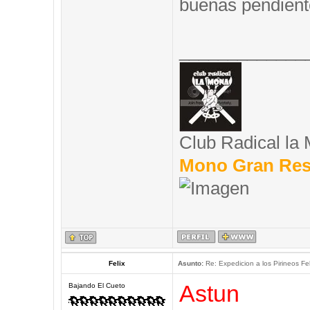
buenas pendient
_____________
Club Radical la
Mono Gran Res
Felix
Asunto:
Re: Expedicion a los Pirineos Fel
Astun
Bajando El Cueto