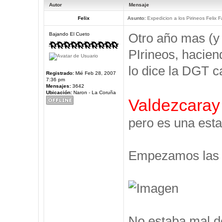
Autor
Mensaje
Felix
Asunto:
Expedicion a los Pirineos Felix F
Otro año mas (y
Bajando El Cueto
PIrineos, hacien
lo dice la DGT c
Registrado:
Mié Feb 28, 2007
7:36 pm
Mensajes:
3642
Ubicación:
Naron - La Coruña
Valdezcaray
pero es una esta
Empezamos las V
No estaba mal d