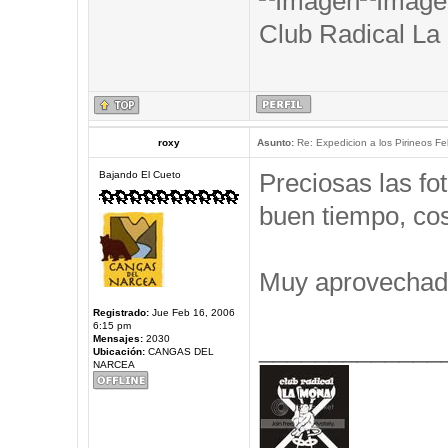
Club Radical La
roxy
Asunto:
Re: Expedicion a los Pirineos Fel
Preciosas las f
Bajando El Cueto
buen tiempo, cos
Muy aprovechad
Registrado:
Jue Feb 16, 2006
6:15 pm
Mensajes:
2030
_____________
Ubicación:
CANGAS DEL
NARCEA