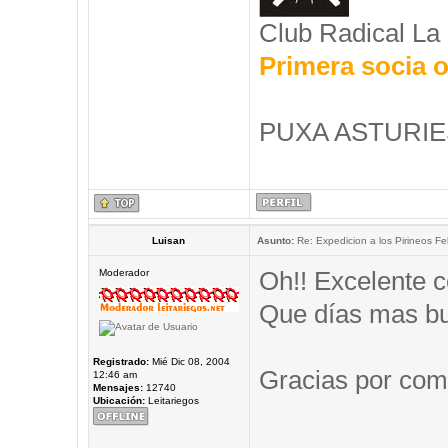
Club Radical La
Primera socia o
PUXA ASTURIES
Luisan
Asunto:
Re: Expedicion a los Pirineos Fel
Oh!! Excelente c
Moderador
Que días mas b
Registrado:
Mié Dic 08, 2004
Gracias por comp
12:46 am
Mensajes:
12740
Ubicación:
Leitariegos
_____________