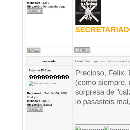
Mensajes:
4363
Ubicación:
Portomarín-Lugo
SECRETARIAD
nevarada
Asunto:
Re: Expedicion a los Pirineos Fel
Precioso, Félix.
Bajando El Cueto
(como siempre,
sorpresa de "cal
Registrado:
Sab Dic 09, 2006
2:24 pm
lo pasasteis mal,
Mensajes:
3093
Ubicación:
Galicia
_____________