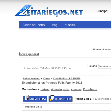
Principal
ÍNDICE DEL FORO
FAQ
BUSCAR
Bienvenido Inv
Índice general
Usuario:
Fecha actual Sab Ago 08, 2026 2:20 pm
Índice general
»
Otros
»
Club Radical LA MONA
Expedicion a los Pirineos Felix Family 2011
Moderadores:
Luisan
,
riomolin
,
edax
,
chustas
,
Portobrute
Página
1
de
1
[ 11 mensajes 
Imprimir vista