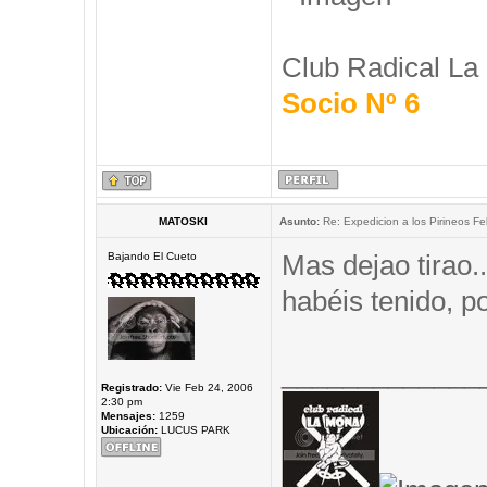
Club Radical La
Socio Nº 6
MATOSKI
Asunto:
Re: Expedicion a los Pirineos Fel
Mas dejao tirao.
Bajando El Cueto
habéis tenido, 
_____________
Registrado:
Vie Feb 24, 2006
2:30 pm
Mensajes:
1259
Ubicación:
LUCUS PARK