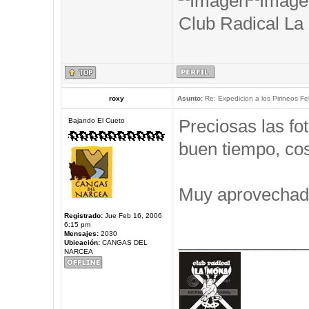
Club Radical La
roxy
Asunto:
Re: Expedicion a los Pirineos Fel
Preciosas las f
Bajando El Cueto
buen tiempo, cos
Muy aprovechad
Registrado:
Jue Feb 16, 2006
6:15 pm
Mensajes:
2030
_____________
Ubicación:
CANGAS DEL
NARCEA