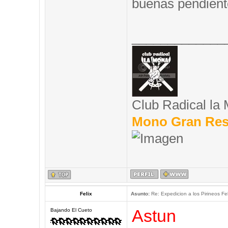
buenas pendient
_____________
Club Radical la
Mono Gran Res
Felix
Asunto:
Re: Expedicion a los Pirineos Fel
Astun
Bajando El Cueto