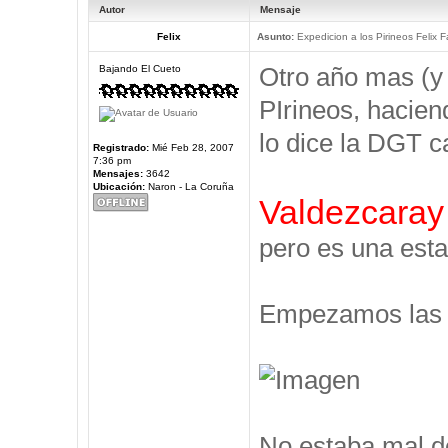
Autor
Mensaje
Felix
Asunto:
Expedicion a los Pirineos Felix F
Otro año mas (y
Bajando El Cueto
PIrineos, hacien
lo dice la DGT c
Registrado:
Mié Feb 28, 2007
7:36 pm
Mensajes:
3642
Ubicación:
Naron - La Coruña
Valdezcaray
pero es una esta
Empezamos las V
No estaba mal d