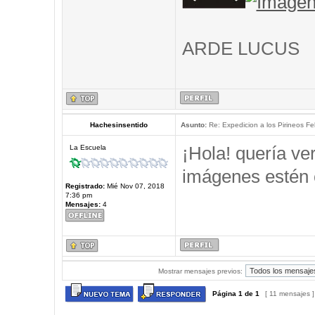
ARDE LUCUS
Hachesinsentido
Asunto:
Re: Expedicion a los Pirineos Fel
¡Hola! quería ve
La Escuela
imágenes estén 
Registrado:
Mié Nov 07, 2018
7:36 pm
Mensajes:
4
Mostrar mensajes previos:
Página
1
de
1
[ 11 mensajes 