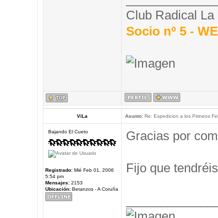
Club Radical La
Socio nº 5 - 
ViLa
Asunto:
Re: Expedicion a los Pirineos Fel
Gracias por com
Bajando El Cueto
Fijo que tendréis
Registrado:
Mié Feb 01, 2006
5:54 pm
Mensajes:
2153
Ubicación:
Betanzos - A Coruña
_____________