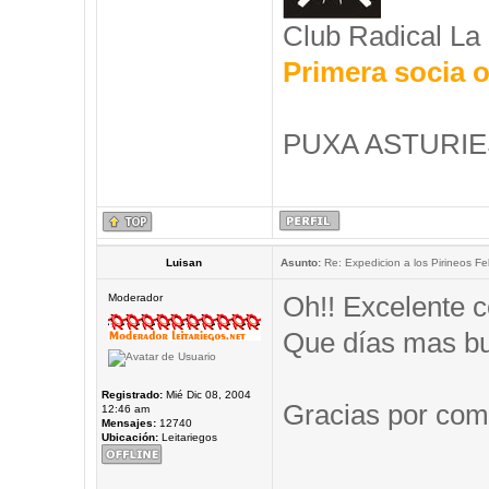
Club Radical La
Primera socia o
PUXA ASTURIES
Luisan
Asunto:
Re: Expedicion a los Pirineos Fel
Oh!! Excelente c
Moderador
Que días mas b
Registrado:
Mié Dic 08, 2004
Gracias por comp
12:46 am
Mensajes:
12740
Ubicación:
Leitariegos
_____________