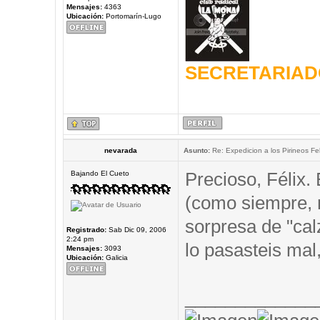
Mensajes:
4363
Ubicación:
Portomarín-Lugo
SECRETARIAD
nevarada
Asunto:
Re: Expedicion a los Pirineos Fel
Precioso, Félix.
Bajando El Cueto
(como siempre,
sorpresa de "cal
Registrado:
Sab Dic 09, 2006
2:24 pm
lo pasasteis mal,
Mensajes:
3093
Ubicación:
Galicia
_____________