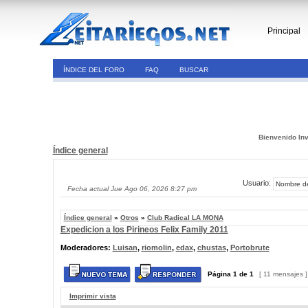
Principal
ÍNDICE DEL FORO
FAQ
BUSCAR
Bienvenido Inv
Índice general
Usuario:
Fecha actual Jue Ago 06, 2026 8:27 pm
Índice general
»
Otros
»
Club Radical LA MONA
Expedicion a los Pirineos Felix Family 2011
Moderadores:
Luisan
,
riomolin
,
edax
,
chustas
,
Portobrute
Página
1
de
1
[ 11 mensajes 
Imprimir vista