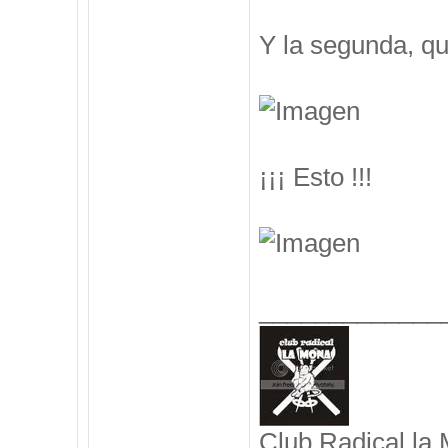
Y la segunda, q
¡¡¡ Esto !!!
_____________
Club Radical la