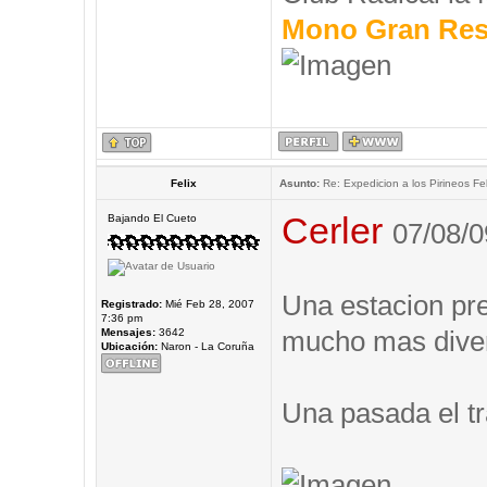
Mono Gran Res
Felix
Asunto:
Re: Expedicion a los Pirineos Fel
Cerler
Bajando El Cueto
07/08/0
Una estacion prec
Registrado:
Mié Feb 28, 2007
7:36 pm
mucho mas diver
Mensajes:
3642
Ubicación:
Naron - La Coruña
Una pasada el tr