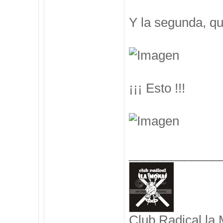
Y la segunda, q
¡¡¡ Esto !!!
_____________
Club Radical la