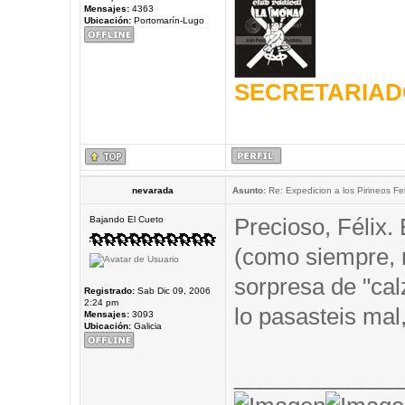
Mensajes:
4363
Ubicación:
Portomarín-Lugo
SECRETARIAD
nevarada
Asunto:
Re: Expedicion a los Pirineos Fel
Precioso, Félix.
Bajando El Cueto
(como siempre,
sorpresa de "cal
Registrado:
Sab Dic 09, 2006
2:24 pm
lo pasasteis mal,
Mensajes:
3093
Ubicación:
Galicia
_____________