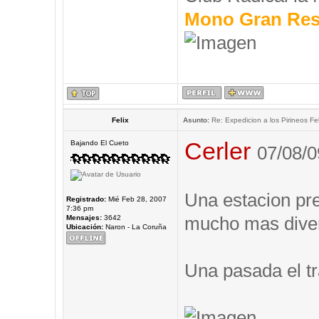
Mono Gran Res
Felix
Asunto:
Re: Expedicion a los Pirineos Fel
Cerler
Bajando El Cueto
07/08/0
Una estacion prec
Registrado:
Mié Feb 28, 2007
7:36 pm
mucho mas diver
Mensajes:
3642
Ubicación:
Naron - La Coruña
Una pasada el tr