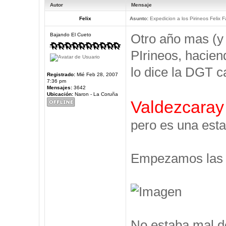
Autor
Mensaje
Felix
Asunto:
Expedicion a los Pirineos Felix F
Otro año mas (y
Bajando El Cueto
PIrineos, hacien
lo dice la DGT c
Registrado:
Mié Feb 28, 2007
7:36 pm
Mensajes:
3642
Ubicación:
Naron - La Coruña
Valdezcaray
pero es una esta
Empezamos las V
No estaba mal d