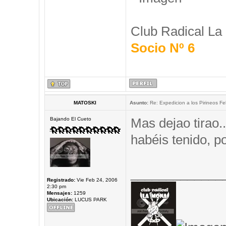
Club Radical La
Socio Nº 6
MATOSKI
Asunto:
Re: Expedicion a los Pirineos Fel
Mas dejao tirao.
Bajando El Cueto
habéis tenido, 
_____________
Registrado:
Vie Feb 24, 2006
2:30 pm
Mensajes:
1259
Ubicación:
LUCUS PARK