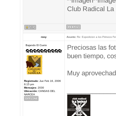
Club Radical La
roxy
Asunto:
Re: Expedicion a los Pirineos Fel
Preciosas las f
Bajando El Cueto
buen tiempo, cos
Muy aprovechad
Registrado:
Jue Feb 16, 2006
6:15 pm
Mensajes:
2030
_____________
Ubicación:
CANGAS DEL
NARCEA