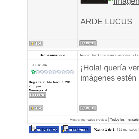
ARDE LUCUS
Hachesinsentido
Asunto:
Re: Expedicion a los Pirineos Fel
¡Hola! quería ve
La Escuela
imágenes estén 
Registrado:
Mié Nov 07, 2018
7:36 pm
Mensajes:
4
Mostrar mensajes previos:
Página
1
de
1
[ 11 mensajes 