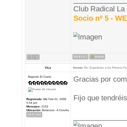
Club Radical La
Socio nº 5 - 
ViLa
Asunto:
Re: Expedicion a los Pirineos Fel
Gracias por com
Bajando El Cueto
Fijo que tendréis
Registrado:
Mié Feb 01, 2006
5:54 pm
Mensajes:
2153
Ubicación:
Betanzos - A Coruña
_____________