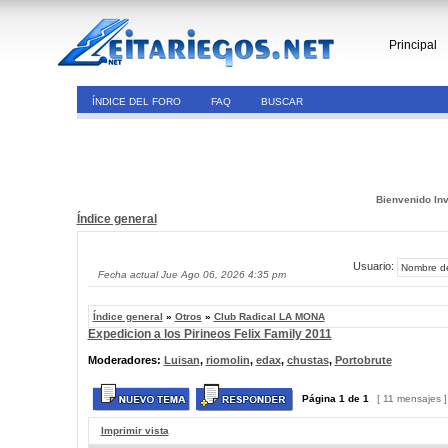
Principal
ÍNDICE DEL FORO
FAQ
BUSCAR
Bienvenido Inv
Índice general
Usuario:
Fecha actual Jue Ago 06, 2026 4:35 pm
Índice general
»
Otros
»
Club Radical LA MONA
Expedicion a los Pirineos Felix Family 2011
Moderadores:
Luisan
,
riomolin
,
edax
,
chustas
,
Portobrute
Página
1
de
1
[ 11 mensajes 
Imprimir vista