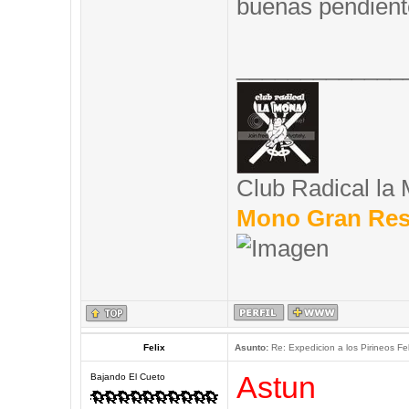
buenas pendient
_____________
Club Radical la
Mono Gran Res
Felix
Asunto:
Re: Expedicion a los Pirineos Fel
Astun
Bajando El Cueto