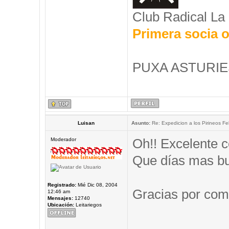
Club Radical La
Primera socia o
PUXA ASTURIES
Luisan
Asunto:
Re: Expedicion a los Pirineos Fel
Oh!! Excelente c
Moderador
Que días mas b
Registrado:
Mié Dic 08, 2004
Gracias por comp
12:46 am
Mensajes:
12740
Ubicación:
Leitariegos
_____________