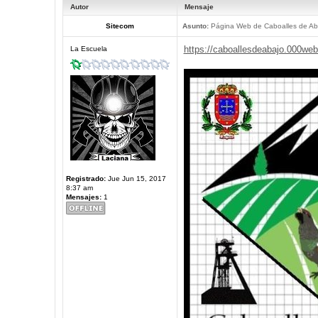
Autor
Mensaje
Sitecom
Asunto:
Página Web de Caboalles de Ab
https://caboallesdeabajo.000we
La Escuela
Registrado:
Jue Jun 15, 2017
8:37 am
Mensajes:
1