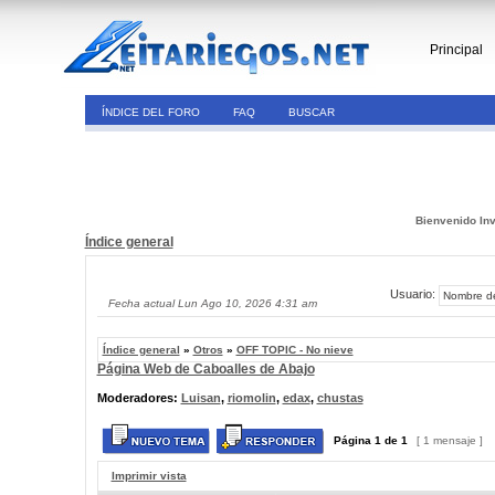
Principal
ÍNDICE DEL FORO
FAQ
BUSCAR
Bienvenido Inv
Índice general
Usuario:
Fecha actual Lun Ago 10, 2026 4:31 am
Índice general
»
Otros
»
OFF TOPIC - No nieve
Página Web de Caboalles de Abajo
Moderadores:
Luisan
,
riomolin
,
edax
,
chustas
Página
1
de
1
[ 1 mensaje ]
Imprimir vista