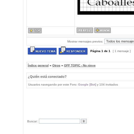
Mostrar mensajes previos:
Página
1
de
1
[ 1 mensaje ]
Índice general
»
Otros
»
OFF TOPIC - No nieve
¿Quién está conectado?
Usuarios navegando por este Foro:
Google [Bot]
y 104 invitados
Buscar: