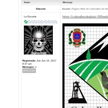
Autor
Mensaje
Sitecom
Asunto:
Página Web de Caboalles de Ab
https://caboallesdeabajo.000we
La Escuela
Registrado:
Jue Jun 15, 2017
8:37 am
Mensajes:
1