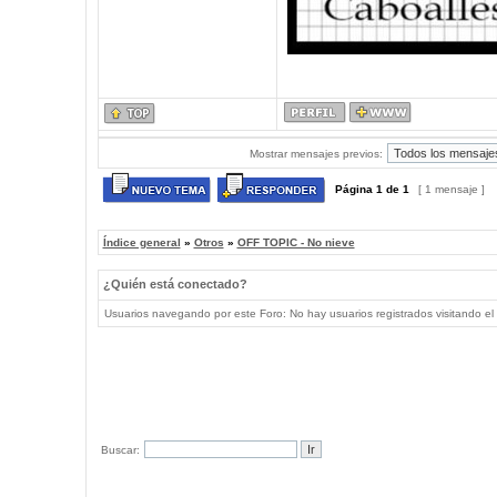
Mostrar mensajes previos:
Página
1
de
1
[ 1 mensaje ]
Índice general
»
Otros
»
OFF TOPIC - No nieve
¿Quién está conectado?
Usuarios navegando por este Foro: No hay usuarios registrados visitando el 
Buscar: