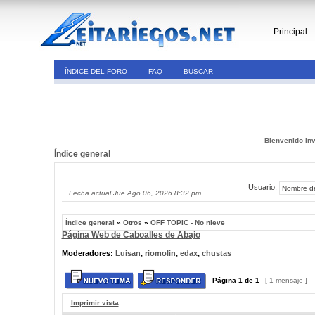
Principal
ÍNDICE DEL FORO
FAQ
BUSCAR
Bienvenido Inv
Índice general
Usuario:
Fecha actual Jue Ago 06, 2026 8:32 pm
Índice general
»
Otros
»
OFF TOPIC - No nieve
Página Web de Caboalles de Abajo
Moderadores:
Luisan
,
riomolin
,
edax
,
chustas
Página
1
de
1
[ 1 mensaje ]
Imprimir vista