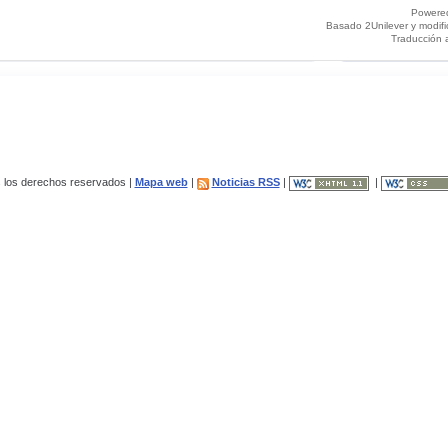
Powere
Basado 2Unilever y modif
Traducción 
los derechos reservados |
Mapa web
|
Noticias RSS
|
|