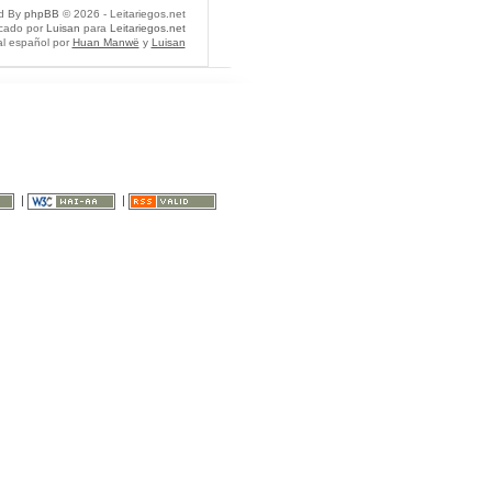
d By
phpBB
© 2026 - Leitariegos.net
icado por
Luisan
para
Leitariegos.net
al español por
Huan Manwë
y
Luisan
|
|