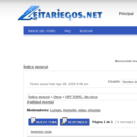
Principal
ÍNDICE DEL FORO
FAQ
BUSCAR
Bienvenido Inv
Índice general
Usuario:
Fecha actual Sab Ago 08, 2026 8:58 am
Índice general
»
Otros
»
OFF TOPIC - No nieve
Agilidad mental
Moderadores:
Luisan
,
riomolin
,
edax
,
chustas
Página
1
de
1
[ 3 mensajes ]
Imprimir vista