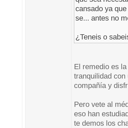
cansado ya que t
se... antes no 
¿Teneis o sabei
El remedio es la
tranquilidad co
compañía y disfr
Pero vete al méd
eso han estudia
te demos los ch