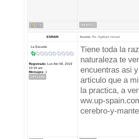
ESRAIN
Asunto:
Re: Agilidad mental
Tiene toda la ra
La Escuela
naturaleza te ve
Registrado:
Lun Abr 08, 2019
encuentras asi y
10:16 am
Mensajes:
1
articulo que a m
la practica, a ve
ww.up-spain.co
cerebro-y-mante