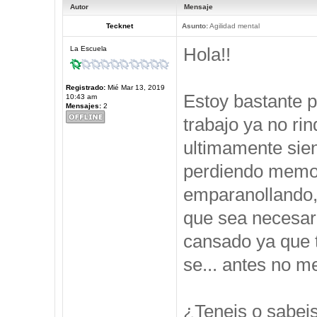
Autor
Mensaje
Tecknet
Asunto:
Agilidad mental
Hola!!
La Escuela
Registrado:
Mié Mar 13, 2019
Estoy bastante 
10:43 am
Mensajes:
2
trabajo ya no ri
ultimamente sie
perdiendo memor
emparanollando,
que sea necesari
cansado ya que t
se... antes no 
¿Teneis o sabei