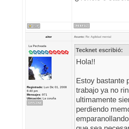
aitor
Asunto:
Re: Agilidad mental
La Pechxada
Tecknet escribió:
Hola!!
Estoy bastante 
Registrado:
Lun Dic 01, 2008
trabajo ya no r
6:40 pm
Mensajes:
971
ultimamente sie
Ubicación:
La coruña
perdiendo memor
emparanollando,
que sea necesar