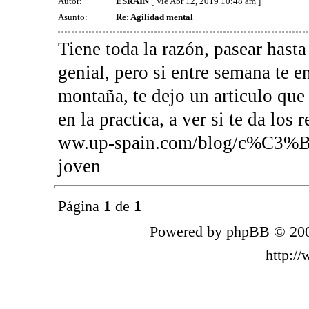
Autor:
ESRAIN
[ Vie Abr 12, 2019 10:48 am ]
Asunto:
Re: Agilidad mental
Tiene toda la razón, pasear hasta
genial, pero si entre semana te e
montaña, te dejo un articulo que
en la practica, a ver si te da los
ww.up-spain.com/blog/c%C3%B3m
joven
Página
1
de
1
Powered by phpBB © 200
http:/