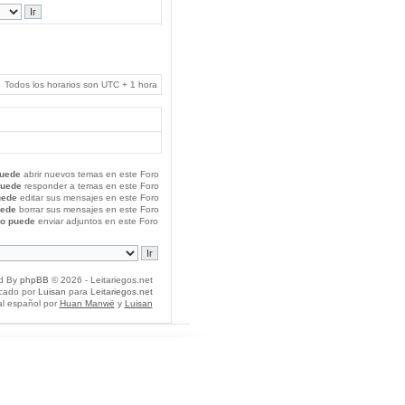
Todos los horarios son UTC + 1 hora
uede
abrir nuevos temas en este Foro
puede
responder a temas en este Foro
uede
editar sus mensajes en este Foro
uede
borrar sus mensajes en este Foro
o puede
enviar adjuntos en este Foro
d By
phpBB
© 2026 - Leitariegos.net
icado por
Luisan
para
Leitariegos.net
al español por
Huan Manwë
y
Luisan