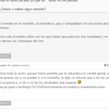
todo el santo dia pero yo que se... antes no me pasaba
¿Teneis o sabeis algun remedio?
l remedio es la montaña, la naturaleza, paz y tranquilidad con una buena d
isfrute.
ero vete al médico ellos son los que saben que para eso han estudiado y no
e demos los chamanes del foro
sunto:
Re: Agilidad mental
P
iene toda la razón, pasear hasta perderte por la naturaleza te vendrá genial, 
ncuentras asi y no puedes ir a la montaña, te dejo un articulo que a mi me vi
n la practica, a ver si te da los resultados que esperas
w.up-spain.com/blog/c%C3%B3mo-entrenar-el-cerebro-y-mantenerlo-joven