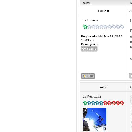
Autor
M
Tecknet
A
H
La Escuela
E
u
Registrado:
Mié Mar 13, 2019
10:43 am
n
Mensajes:
2
t
¿
aitor
A
La Pechxada