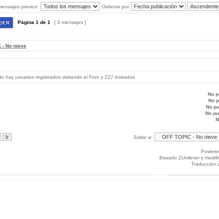
mensajes previos:
Ordenar por
Página
1
de
1
[ 3 mensajes ]
 - No nieve
 hay usuarios registrados visitando el Foro y 227 invitados
No p
No 
No p
No p
N
Saltar a:
Powere
Basado 2Unilever y modif
Traducción 