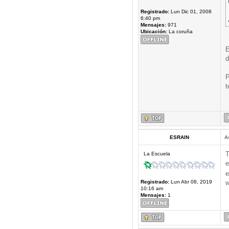
Registrado:
Lun Dic 01, 2008
6:40 pm
Mensajes:
971
Ubicación:
La coruña
E
d
P
t
ESRAIN
A
T
La Escuela
e
e
Registrado:
Lun Abr 08, 2019
w
10:16 am
Mensajes:
1