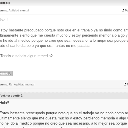
ensaje
sunto:
Agilidad mental
Pu
ola!!
stoy bastante preocupado porque noto que en el trabajo ya no rindo como an
ltimamente siento que me cuesta mucho y estoy perdiendo memoria o algo y
o he ido al medico porque no creo que sea necesario, a lo mejor sea porque 
odo el santo dia pero yo que se... antes no me pasaba
Teneis o sabeis algun remedio?
sunto:
Re: Agilidad mental
Tecknet escribió:
Hola!!
Estoy bastante preocupado porque noto que en el trabajo ya no rindo como a
ultimamente siento que me cuesta mucho y estoy perdiendo memoria o algo 
no he ido al medico porque no creo que sea necesario, a lo mejor sea porque