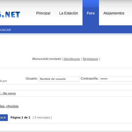
Principal
La Estación
Foro
Alojamientos
BUSCAR
Bienvenido Invitado
(
Identificarse
|
Registrarse
)
Usuario:
Contraseña:
44 pm
 - No nieve
dax
,
chustas
Página
1
de
1
[ 3 mensajes ]