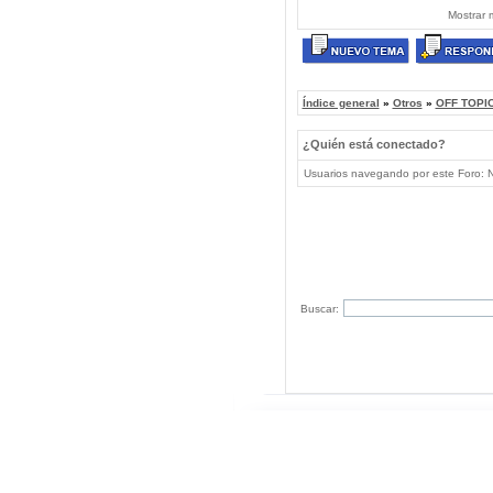
Mostrar 
Índice general
»
Otros
»
OFF TOPIC
¿Quién está conectado?
Usuarios navegando por este Foro: No
Buscar: