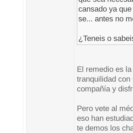
cansado ya que t
se... antes no 
¿Teneis o sabei
El remedio es la
tranquilidad co
compañía y disfr
Pero vete al méd
eso han estudia
te demos los ch