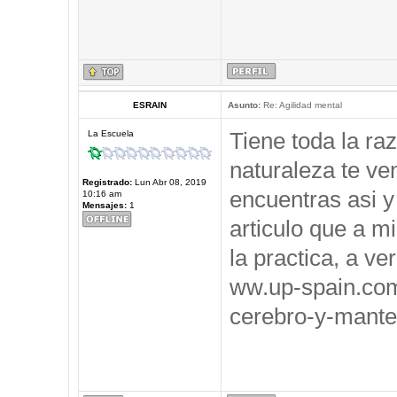
ESRAIN
Asunto:
Re: Agilidad mental
Tiene toda la ra
La Escuela
naturaleza te ve
Registrado:
Lun Abr 08, 2019
encuentras asi y
10:16 am
Mensajes:
1
articulo que a m
la practica, a ve
ww.up-spain.co
cerebro-y-mante