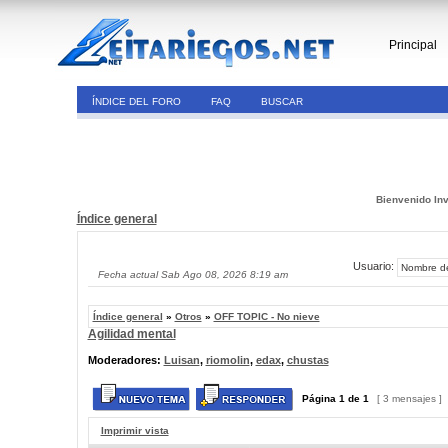
Principal
ÍNDICE DEL FORO
FAQ
BUSCAR
Bienvenido Inv
Índice general
Usuario:
Fecha actual Sab Ago 08, 2026 8:19 am
Índice general
»
Otros
»
OFF TOPIC - No nieve
Agilidad mental
Moderadores:
Luisan
,
riomolin
,
edax
,
chustas
Página
1
de
1
[ 3 mensajes ]
Imprimir vista