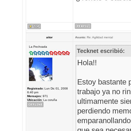
aitor
Asunto:
Re: Agilidad mental
La Pechxada
Tecknet escribió:
Hola!!
Estoy bastante 
Registrado:
Lun Dic 01, 2008
trabajo ya no r
6:40 pm
Mensajes:
971
ultimamente sie
Ubicación:
La coruña
perdiendo memor
emparanollando,
que sea necesar