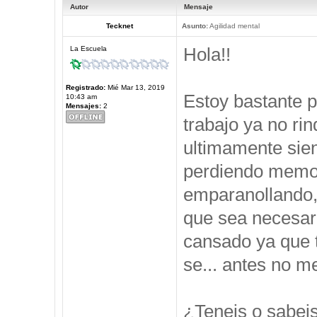
Autor
Mensaje
Tecknet
Asunto:
Agilidad mental
Hola!!
La Escuela
Registrado:
Mié Mar 13, 2019
Estoy bastante 
10:43 am
Mensajes:
2
trabajo ya no ri
ultimamente sie
perdiendo memor
emparanollando,
que sea necesari
cansado ya que t
se... antes no 
¿Teneis o sabei