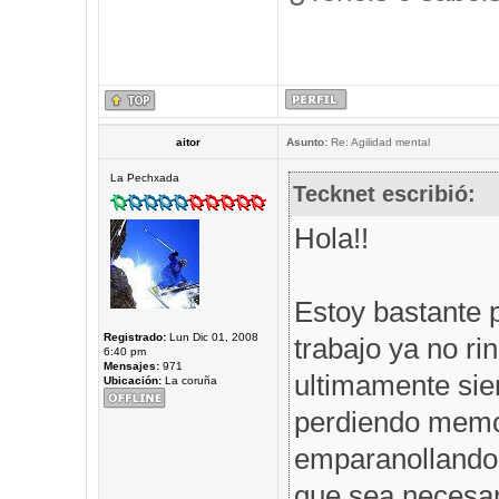
aitor
Asunto:
Re: Agilidad mental
La Pechxada
Tecknet escribió:
Hola!!
Estoy bastante 
Registrado:
Lun Dic 01, 2008
trabajo ya no r
6:40 pm
Mensajes:
971
ultimamente sie
Ubicación:
La coruña
perdiendo memor
emparanollando,
que sea necesar