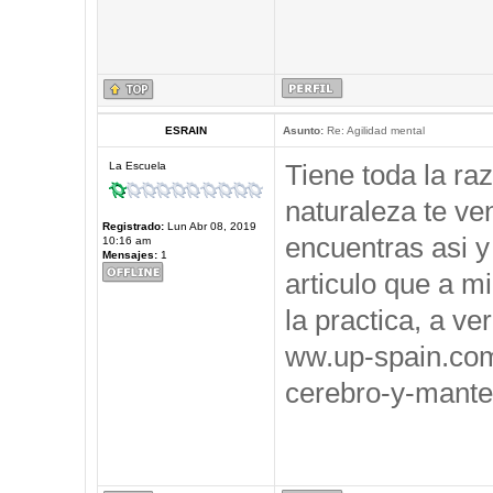
ESRAIN
Asunto:
Re: Agilidad mental
Tiene toda la ra
La Escuela
naturaleza te ve
Registrado:
Lun Abr 08, 2019
encuentras asi y
10:16 am
Mensajes:
1
articulo que a m
la practica, a ve
ww.up-spain.co
cerebro-y-mante