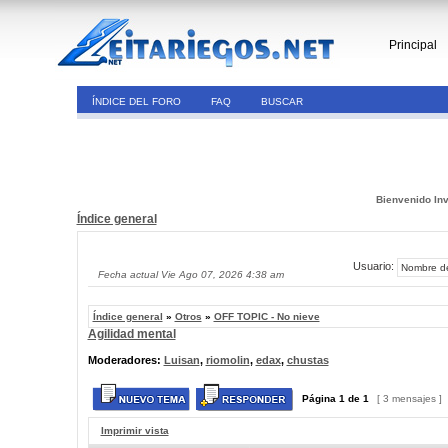
Principal
ÍNDICE DEL FORO
FAQ
BUSCAR
Bienvenido Inv
Índice general
Usuario:
Fecha actual Vie Ago 07, 2026 4:38 am
Índice general
»
Otros
»
OFF TOPIC - No nieve
Agilidad mental
Moderadores:
Luisan
,
riomolin
,
edax
,
chustas
Página
1
de
1
[ 3 mensajes ]
Imprimir vista