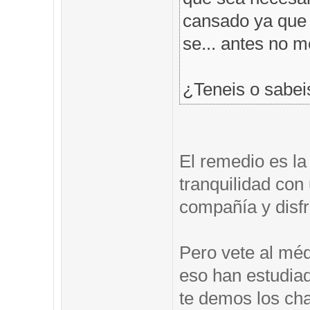
cansado ya que t
se... antes no 
¿Teneis o sabei
El remedio es la
tranquilidad co
compañía y disfr
Pero vete al méd
eso han estudia
te demos los ch