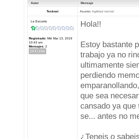
Autor
Mensaje
Tecknet
Asunto:
Agilidad mental
Hola!!
La Escuela
Registrado:
Mié Mar 13, 2019
Estoy bastante 
10:43 am
Mensajes:
2
trabajo ya no ri
ultimamente sie
perdiendo memor
emparanollando,
que sea necesari
cansado ya que t
se... antes no 
¿Teneis o sabei