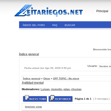
Principal
ÍNDICE DEL FORO
FAQ
BUSCAR
Bienvenido Inv
Índice general
Usuario:
Fecha actual Jue Ago 06, 2026 9:50 pm
Índice general
»
Otros
»
OFF TOPIC - No nieve
Agilidad mental
Moderadores:
Luisan
,
riomolin
,
edax
,
chustas
Página
1
de
1
[ 3 mensajes ]
Imprimir vista