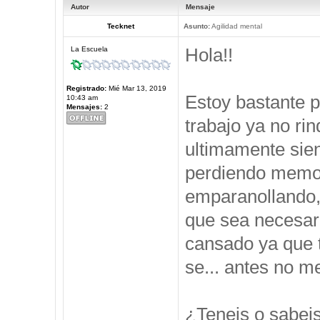
Autor
Mensaje
Tecknet
Asunto:
Agilidad mental
Hola!!
La Escuela
Registrado:
Mié Mar 13, 2019
Estoy bastante 
10:43 am
Mensajes:
2
trabajo ya no ri
ultimamente sie
perdiendo memor
emparanollando,
que sea necesari
cansado ya que t
se... antes no 
¿Teneis o sabei