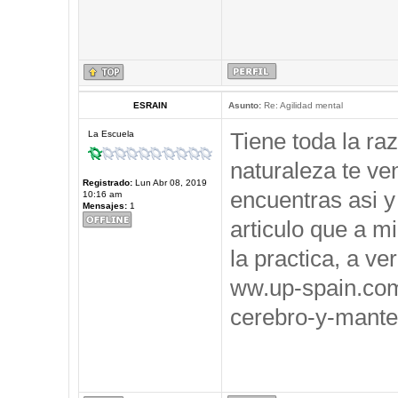
ESRAIN
Asunto:
Re: Agilidad mental
Tiene toda la ra
La Escuela
naturaleza te ve
Registrado:
Lun Abr 08, 2019
encuentras asi y
10:16 am
Mensajes:
1
articulo que a m
la practica, a ve
ww.up-spain.co
cerebro-y-mante