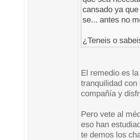
cansado ya que t
se... antes no 
¿Teneis o sabei
El remedio es la
tranquilidad co
compañía y disfr
Pero vete al méd
eso han estudia
te demos los ch