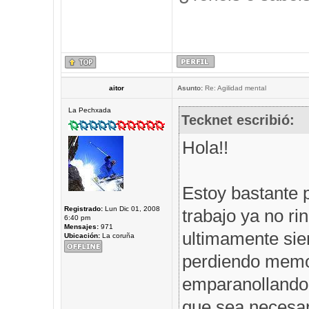
aitor
Asunto:
Re: Agilidad mental
La Pechxada
Tecknet escribió:
Hola!!
Estoy bastante 
Registrado:
Lun Dic 01, 2008
trabajo ya no r
6:40 pm
Mensajes:
971
ultimamente sie
Ubicación:
La coruña
perdiendo memor
emparanollando,
que sea necesar