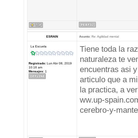
ESRAIN
Asunto:
Re: Agilidad mental
Tiene toda la ra
La Escuela
naturaleza te ve
Registrado:
Lun Abr 08, 2019
encuentras asi y
10:16 am
Mensajes:
1
articulo que a m
la practica, a ve
ww.up-spain.co
cerebro-y-mante