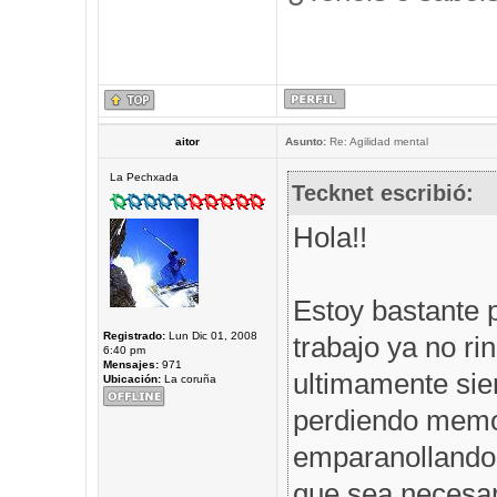
aitor
Asunto:
Re: Agilidad mental
La Pechxada
Tecknet escribió:
Hola!!
Estoy bastante 
Registrado:
Lun Dic 01, 2008
trabajo ya no r
6:40 pm
Mensajes:
971
ultimamente sie
Ubicación:
La coruña
perdiendo memor
emparanollando,
que sea necesar