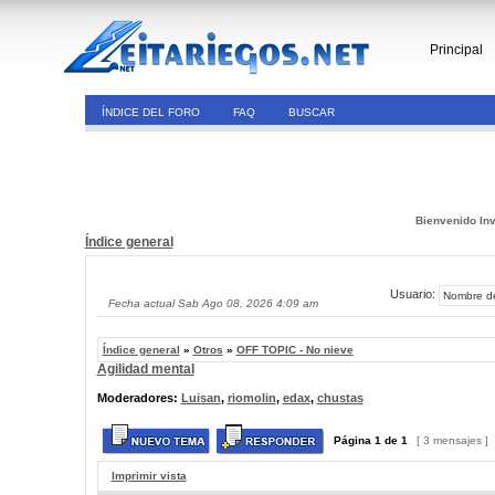
Principal
ÍNDICE DEL FORO
FAQ
BUSCAR
Bienvenido Inv
Índice general
Usuario:
Fecha actual Sab Ago 08, 2026 4:09 am
Índice general
»
Otros
»
OFF TOPIC - No nieve
Agilidad mental
Moderadores:
Luisan
,
riomolin
,
edax
,
chustas
Página
1
de
1
[ 3 mensajes ]
Imprimir vista