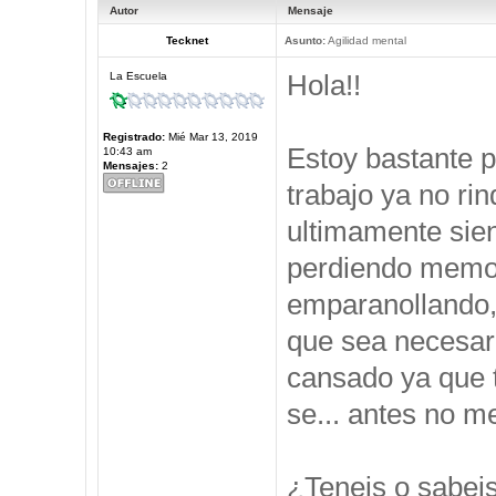
Autor
Mensaje
Tecknet
Asunto:
Agilidad mental
Hola!!
La Escuela
Registrado:
Mié Mar 13, 2019
Estoy bastante 
10:43 am
Mensajes:
2
trabajo ya no ri
ultimamente sie
perdiendo memor
emparanollando,
que sea necesari
cansado ya que t
se... antes no 
¿Teneis o sabei