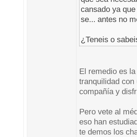
cansado ya que t
se... antes no 
¿Teneis o sabei
El remedio es la
tranquilidad co
compañía y disfr
Pero vete al méd
eso han estudia
te demos los ch