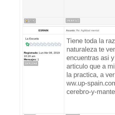
ESRAIN
Asunto:
Re: Agilidad mental
Tiene toda la ra
La Escuela
naturaleza te ve
Registrado:
Lun Abr 08, 2019
encuentras asi y
10:16 am
Mensajes:
1
articulo que a m
la practica, a ve
ww.up-spain.co
cerebro-y-mante