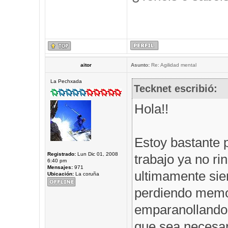
aitor
Asunto:
Re: Agilidad mental
La Pechxada
Tecknet escribió:
Hola!!
Estoy bastante 
Registrado:
Lun Dic 01, 2008
trabajo ya no r
6:40 pm
Mensajes:
971
ultimamente sie
Ubicación:
La coruña
perdiendo memor
emparanollando,
que sea necesar