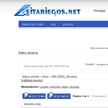
Principal
ÍNDICE DEL FORO
FAQ
BUSCAR
Bienvenido Inv
Índice general
Usuario:
Fecha actual Sab Ago 08, 2026 8:55 am
Índice general
»
Otros
»
OFF TOPIC - No nieve
Agilidad mental
Moderadores:
Luisan
,
riomolin
,
edax
,
chustas
Página
1
de
1
[ 3 mensajes ]
Imprimir vista