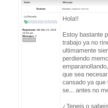
Autor
Mensaje
Tecknet
Asunto:
Agilidad mental
Hola!!
La Escuela
Registrado:
Mié Mar 13, 2019
Estoy bastante 
10:43 am
Mensajes:
2
trabajo ya no ri
ultimamente sie
perdiendo memor
emparanollando,
que sea necesari
cansado ya que t
se... antes no 
¿Teneis o sabei