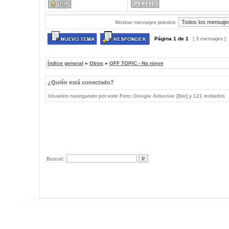
Mostrar mensajes previos:
Página
1
de
1
[ 3 mensajes ]
Índice general
»
Otros
»
OFF TOPIC - No nieve
¿Quién está conectado?
Usuarios navegando por este Foro:
Google Adsense [Bot]
y 121 invitados
Buscar: