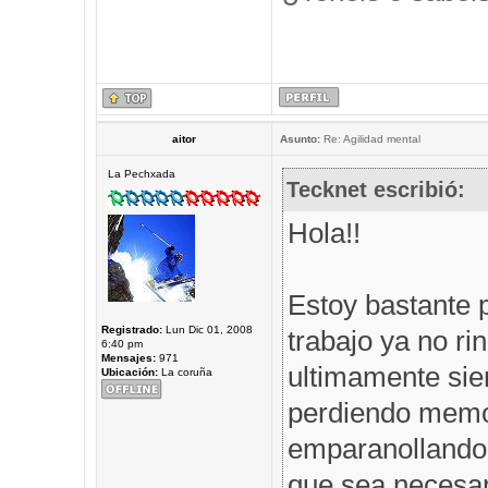
aitor
Asunto:
Re: Agilidad mental
La Pechxada
Tecknet escribió:
Hola!!
Estoy bastante 
Registrado:
Lun Dic 01, 2008
trabajo ya no r
6:40 pm
Mensajes:
971
ultimamente sie
Ubicación:
La coruña
perdiendo memor
emparanollando,
que sea necesar