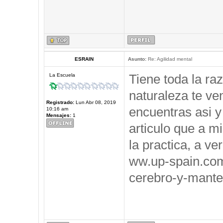
ESRAIN
Asunto:
Re: Agilidad mental
Tiene toda la ra
La Escuela
naturaleza te ve
Registrado:
Lun Abr 08, 2019
encuentras asi y
10:16 am
Mensajes:
1
articulo que a m
la practica, a ve
ww.up-spain.co
cerebro-y-mante