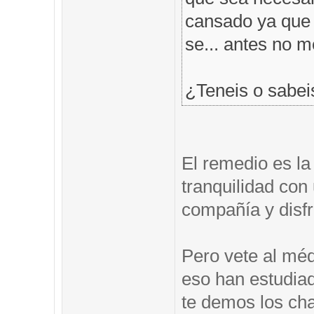
cansado ya que t
se... antes no 
¿Teneis o sabei
El remedio es la
tranquilidad co
compañía y disfr
Pero vete al méd
eso han estudia
te demos los ch