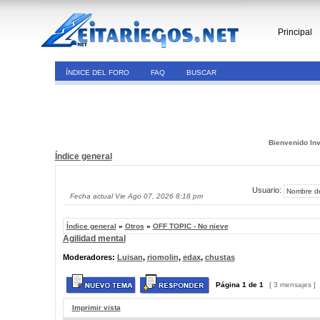
Principal
ÍNDICE DEL FORO
FAQ
BUSCAR
Bienvenido Inv
Índice general
Usuario:
Fecha actual Vie Ago 07, 2026 8:18 pm
Índice general
»
Otros
»
OFF TOPIC - No nieve
Agilidad mental
Moderadores:
Luisan
,
riomolin
,
edax
,
chustas
Página
1
de
1
[ 3 mensajes ]
Imprimir vista