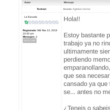
Autor
Mensaje
Tecknet
Asunto:
Agilidad mental
Hola!!
La Escuela
Registrado:
Mié Mar 13, 2019
Estoy bastante 
10:43 am
Mensajes:
2
trabajo ya no ri
ultimamente sie
perdiendo memor
emparanollando,
que sea necesari
cansado ya que t
se... antes no 
¿Teneis o sabei