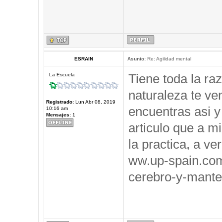
ESRAIN
Asunto:
Re: Agilidad mental
Tiene toda la ra
La Escuela
naturaleza te ve
Registrado:
Lun Abr 08, 2019
encuentras asi y
10:16 am
Mensajes:
1
articulo que a m
la practica, a ve
ww.up-spain.co
cerebro-y-mante