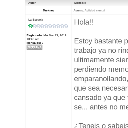
Autor
Mensaje
Tecknet
Asunto:
Agilidad mental
Hola!!
La Escuela
Registrado:
Mié Mar 13, 2019
Estoy bastante 
10:43 am
Mensajes:
2
trabajo ya no ri
ultimamente sie
perdiendo memor
emparanollando,
que sea necesari
cansado ya que t
se... antes no 
¿Teneis o sabei