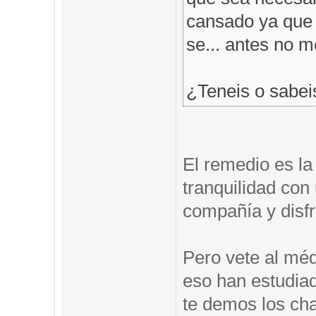
cansado ya que t
se... antes no 
¿Teneis o sabei
El remedio es la
tranquilidad co
compañía y disfr
Pero vete al méd
eso han estudia
te demos los ch