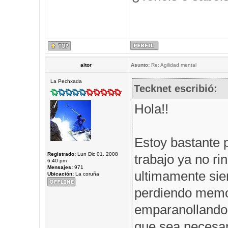
aitor
Asunto:
Re: Agilidad mental
La Pechxada
Tecknet escribió:
Hola!!
Estoy bastante 
Registrado:
Lun Dic 01, 2008
trabajo ya no r
6:40 pm
Mensajes:
971
ultimamente sie
Ubicación:
La coruña
perdiendo memor
emparanollando,
que sea necesar