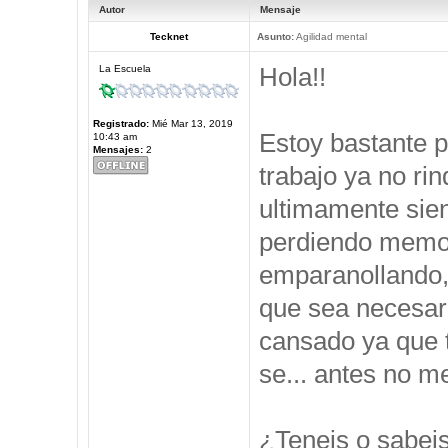
Autor
Mensaje
Tecknet
Asunto:
Agilidad mental
Hola!!
La Escuela
Registrado:
Mié Mar 13, 2019
Estoy bastante 
10:43 am
Mensajes:
2
trabajo ya no ri
ultimamente sie
perdiendo memor
emparanollando,
que sea necesari
cansado ya que t
se... antes no 
¿Teneis o sabei