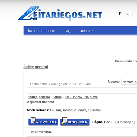
Principal
ÍNDICE DEL FORO
FAQ
BUSCAR
Bienvenido Inv
Índice general
Usuario:
Fecha actual Dom Ago 09, 2026 12:33 am
Índice general
»
Otros
»
OFF TOPIC - No nieve
Agilidad mental
Moderadores:
Luisan
,
riomolin
,
edax
,
chustas
Página
1
de
1
[ 3 mensajes ]
Imprimir vista