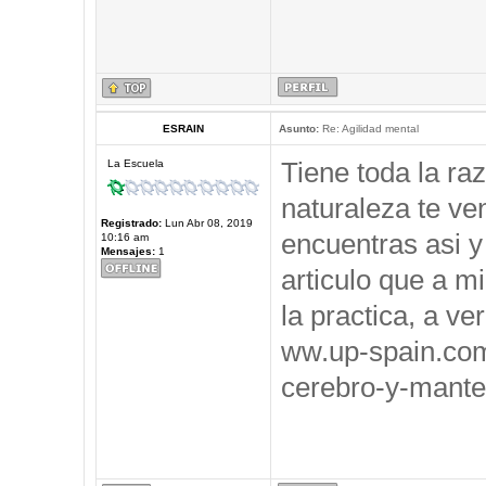
ESRAIN
Asunto:
Re: Agilidad mental
Tiene toda la ra
La Escuela
naturaleza te ve
Registrado:
Lun Abr 08, 2019
encuentras asi y
10:16 am
Mensajes:
1
articulo que a m
la practica, a ve
ww.up-spain.co
cerebro-y-mante