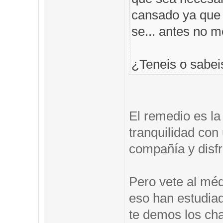
cansado ya que t
se... antes no 
¿Teneis o sabei
El remedio es la
tranquilidad co
compañía y disfr
Pero vete al méd
eso han estudia
te demos los ch