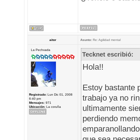
aitor
Asunto:
Re: Agilidad mental
La Pechxada
Tecknet escribió:
Hola!!
Estoy bastante 
Registrado:
Lun Dic 01, 2008
trabajo ya no r
6:40 pm
Mensajes:
971
ultimamente sie
Ubicación:
La coruña
perdiendo memor
emparanollando,
que sea necesar