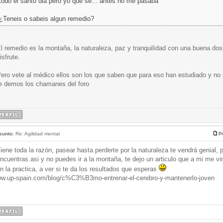
todo el santo dia pero yo que se... antes no me pasaba
¿Teneis o sabeis algun remedio?
l remedio es la montaña, la naturaleza, paz y tranquilidad con una buena d
isfrute.
ero vete al médico ellos son los que saben que para eso han estudiado y no
e demos los chamanes del foro
sunto:
Re: Agilidad mental
P
iene toda la razón, pasear hasta perderte por la naturaleza te vendrá genial, 
ncuentras asi y no puedes ir a la montaña, te dejo un articulo que a mi me vi
n la practica, a ver si te da los resultados que esperas
w.up-spain.com/blog/c%C3%B3mo-entrenar-el-cerebro-y-mantenerlo-joven