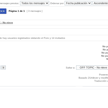
mensajes previos:
Ordenar por
Página
1
de
1
[ 3 mensajes ]
 - No nieve
 hay usuarios registrados visitando el Foro y 14 invitados
No p
No 
No p
No p
N
Saltar a:
Powere
Basado 2Unilever y modif
Traducción 