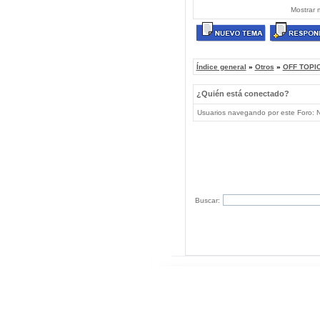
Mostrar 
Índice general
»
Otros
»
OFF TOPIC
¿Quién está conectado?
Usuarios navegando por este Foro: No
Buscar: