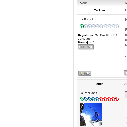
Autor
M
Tecknet
A
H
La Escuela
E
u
Registrado:
Mié Mar 13, 2019
10:43 am
n
Mensajes:
2
t
¿
aitor
A
La Pechxada