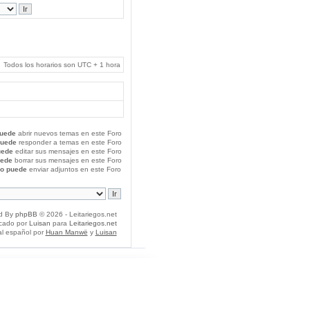
Todos los horarios son UTC + 1 hora
uede
abrir nuevos temas en este Foro
puede
responder a temas en este Foro
uede
editar sus mensajes en este Foro
uede
borrar sus mensajes en este Foro
o puede
enviar adjuntos en este Foro
d By
phpBB
© 2026 - Leitariegos.net
icado por
Luisan
para
Leitariegos.net
al español por
Huan Manwë
y
Luisan