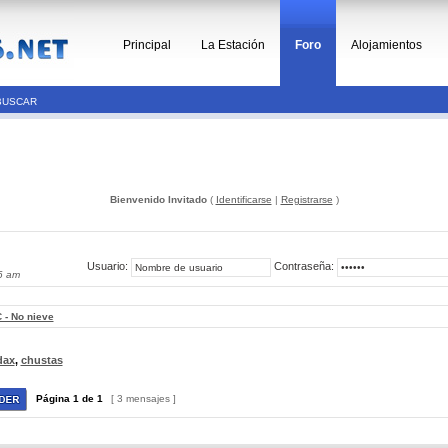
Principal
La Estación
Foro
Alojamientos
BUSCAR
Bienvenido Invitado
(
Identificarse
|
Registrarse
)
Usuario:
Contraseña:
6 am
 - No nieve
dax
,
chustas
Página
1
de
1
[ 3 mensajes ]