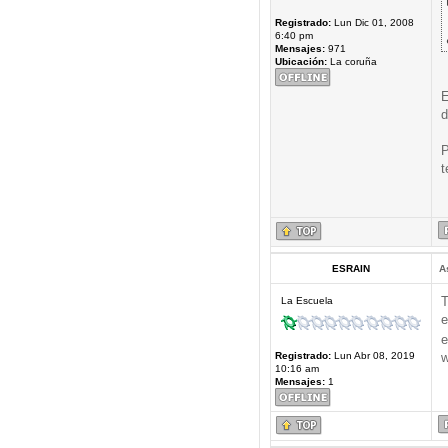
Registrado:
Lun Dic 01, 2008
6:40 pm
Mensajes:
971
Ubicación:
La coruña
E
d
P
t
ESRAIN
A
T
La Escuela
e
e
Registrado:
Lun Abr 08, 2019
w
10:16 am
Mensajes:
1