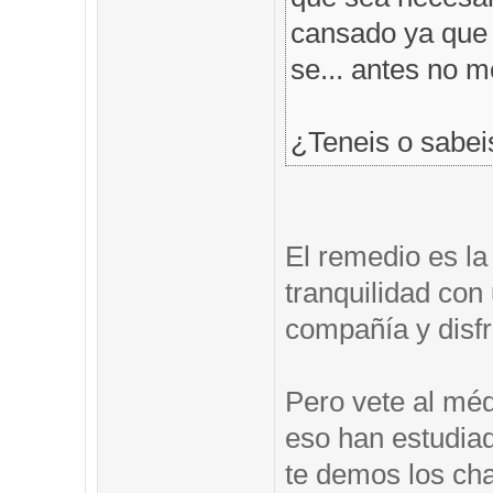
cansado ya que t
se... antes no 
¿Teneis o sabei
El remedio es la
tranquilidad co
compañía y disfr
Pero vete al méd
eso han estudia
te demos los ch