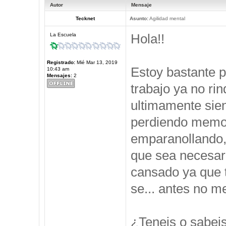
Autor
Mensaje
Tecknet
Asunto:
Agilidad mental
Hola!!
La Escuela
Registrado:
Mié Mar 13, 2019
Estoy bastante 
10:43 am
Mensajes:
2
trabajo ya no ri
ultimamente sie
perdiendo memor
emparanollando,
que sea necesari
cansado ya que t
se... antes no 
¿Teneis o sabei