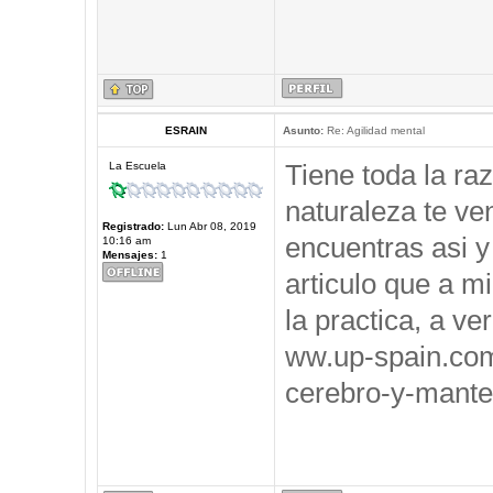
ESRAIN
Asunto:
Re: Agilidad mental
Tiene toda la ra
La Escuela
naturaleza te ve
Registrado:
Lun Abr 08, 2019
encuentras asi y
10:16 am
Mensajes:
1
articulo que a m
la practica, a ve
ww.up-spain.co
cerebro-y-mante