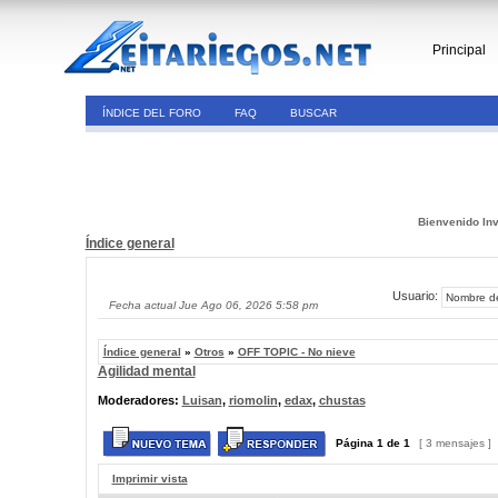
Principal
ÍNDICE DEL FORO
FAQ
BUSCAR
Bienvenido Inv
Índice general
Usuario:
Fecha actual Jue Ago 06, 2026 5:58 pm
Índice general
»
Otros
»
OFF TOPIC - No nieve
Agilidad mental
Moderadores:
Luisan
,
riomolin
,
edax
,
chustas
Página
1
de
1
[ 3 mensajes ]
Imprimir vista