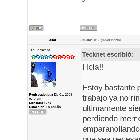
aitor
Asunto:
Re: Agilidad mental
La Pechxada
Tecknet escribió:
Hola!!
Estoy bastante 
Registrado:
Lun Dic 01, 2008
trabajo ya no r
6:40 pm
Mensajes:
971
ultimamente sie
Ubicación:
La coruña
perdiendo memor
emparanollando,
que sea necesar