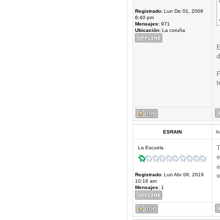
Registrado:
Lun Dic 01, 2008
6:40 pm
Mensajes:
971
Ubicación:
La coruña
E
d
P
t
ESRAIN
A
T
La Escuela
e
e
Registrado:
Lun Abr 08, 2019
w
10:16 am
Mensajes:
1