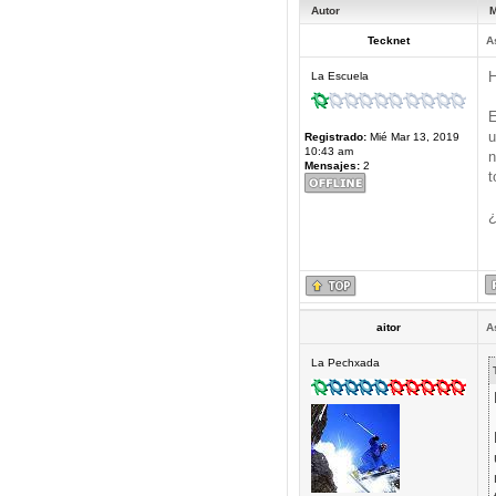
Autor
M
Tecknet
A
H
La Escuela
E
u
Registrado:
Mié Mar 13, 2019
10:43 am
n
Mensajes:
2
t
¿
aitor
A
La Pechxada