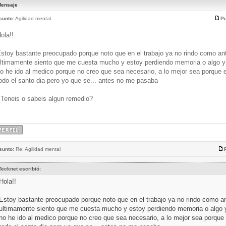
ensaje
sunto:
Agilidad mental
Pu
ola!!
stoy bastante preocupado porque noto que en el trabajo ya no rindo como an
ltimamente siento que me cuesta mucho y estoy perdiendo memoria o algo y
o he ido al medico porque no creo que sea necesario, a lo mejor sea porque 
odo el santo dia pero yo que se... antes no me pasaba
Teneis o sabeis algun remedio?
sunto:
Re: Agilidad mental
Tecknet escribió:
Hola!!
Estoy bastante preocupado porque noto que en el trabajo ya no rindo como a
ultimamente siento que me cuesta mucho y estoy perdiendo memoria o algo 
no he ido al medico porque no creo que sea necesario, a lo mejor sea porque