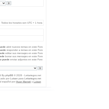
Todos los horarios son UTC + 1 hora
uede
abrir nuevos temas en este Foro
puede
responder a temas en este Foro
uede
editar sus mensajes en este Foro
uede
borrar sus mensajes en este Foro
o puede
enviar adjuntos en este Foro
d By
phpBB
© 2026 - Leitariegos.net
icado por
Luisan
para
Leitariegos.net
al español por
Huan Manwë
y
Luisan