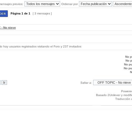
mensajes previos:
Ordenar por
Página
1
de
1
[ 3 mensajes ]
 - No nieve
 hay usuarios registrados visitando el Foro y 237 invitados
No p
No 
No p
No p
N
Saltar a:
Powere
Basado 2Unilever y modif
Traducción 