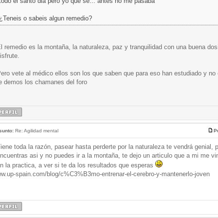
todo el santo dia pero yo que se... antes no me pasaba
¿Teneis o sabeis algun remedio?
l remedio es la montaña, la naturaleza, paz y tranquilidad con una buena d
isfrute.
ero vete al médico ellos son los que saben que para eso han estudiado y no
e demos los chamanes del foro
sunto:
Re: Agilidad mental
P
iene toda la razón, pasear hasta perderte por la naturaleza te vendrá genial, 
ncuentras asi y no puedes ir a la montaña, te dejo un articulo que a mi me vi
n la practica, a ver si te da los resultados que esperas
w.up-spain.com/blog/c%C3%B3mo-entrenar-el-cerebro-y-mantenerlo-joven