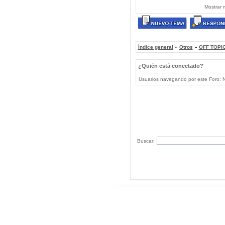
Mostrar 
Índice general
»
Otros
»
OFF TOPIC
¿Quién está conectado?
Usuarios navegando por este Foro: No
Buscar: