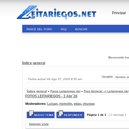
Principal
ÍNDICE DEL FORO
FAQ
BUSCAR
Bienvenido Inv
Índice general
Usuario:
Fecha actual Vie Ago 07, 2026 8:55 am
Índice general
»
Foros Leitariegos.net
»
Foro General --> Leitariegos.net
FOTOS LEITARIEGOS - 3 Abr´26
Moderadores:
Luisan
,
riomolin
,
edax
,
chustas
Página
1
de
1
[ 1 mensaje ]
Imprimir vista