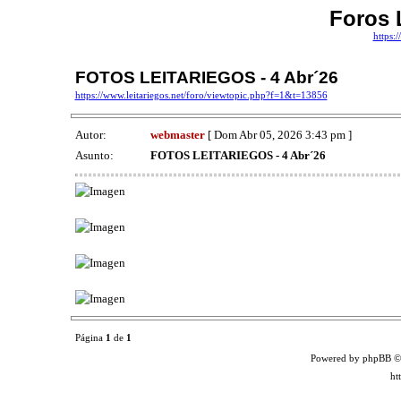
Foros 
https:/
FOTOS LEITARIEGOS - 4 Abr´26
https://www.leitariegos.net/foro/viewtopic.php?f=1&t=13856
Autor:
webmaster
[ Dom Abr 05, 2026 3:43 pm ]
Asunto:
FOTOS LEITARIEGOS - 4 Abr´26
Página
1
de
1
Powered by phpBB ©
ht