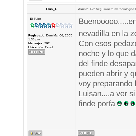
Ekis_4
Asunto:
Re: Seguimineto meteorologico
Buenooooo.....e
El Tubo
nevadilla en la
Registrado:
Dom Mar 06, 2005
1:30 pm
Con esos pedazo
Mensajes:
292
Ubicación:
Ferrol
noche y lo que d
del finde desapar
pueden abrir y q
voy preparando 
Luisan....a ver s
finde porfa