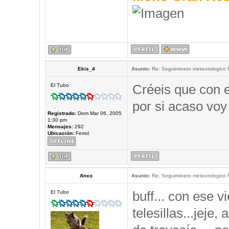
Ekis_4
Asunto:
Re: Seguimineto meteorologico
Créeis que con e
El Tubo
por si acaso voy
Registrado:
Dom Mar 06, 2005
1:30 pm
Mensajes:
292
Ubicación:
Ferrol
Anxo
Asunto:
Re: Seguimineto meteorologico
buff... con ese 
El Tubo
telesillas...jeje