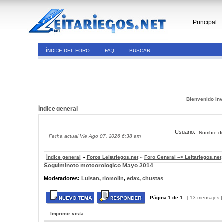
Principal
ÍNDICE DEL FORO
FAQ
BUSCAR
Bienvenido Inv
Índice general
Usuario:
Fecha actual Vie Ago 07, 2026 6:38 am
Índice general
»
Foros Leitariegos.net
»
Foro General --> Leitariegos.net
Seguimineto meteorologico Mayo 2014
Moderadores:
Luisan
,
riomolin
,
edax
,
chustas
Página
1
de
1
[ 13 mensajes 
Imprimir vista