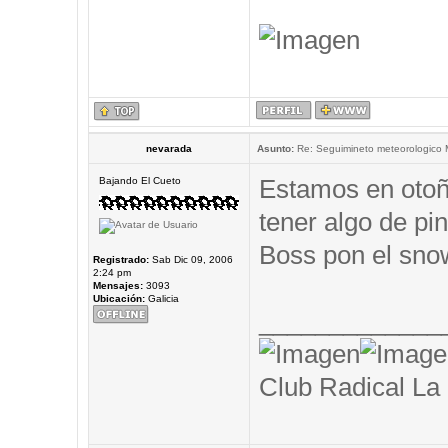
nevarada
Asunto:
Re: Seguimineto meteorologico
Estamos en otoñ
Bajando El Cueto
tener algo de pin
Boss pon el snow
Registrado:
Sab Dic 09, 2006
2:24 pm
Mensajes:
3093
Ubicación:
Galicia
_____________
Club Radical La