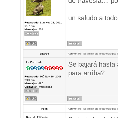
de travesía.... po
un saludo a todo
Registrado:
Lun Nov 28, 2011
6:37 pm
Mensajes:
201
oBarco
Asunto:
Re: Seguimineto meteorologico
Se bajará hasta 
La Pechxada
para arriba?
Registrado:
Mié Nov 26, 2008
2:40 am
Mensajes:
895
Ubicación:
Valdeorras
Felix
Asunto:
Re: Seguimineto meteorologico
Bajando El Cueto