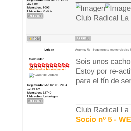
2:24 pm
Mensajes:
3093
Ubicación:
Galicia
Club Radical La
Luisan
Asunto:
Re: Seguimineto meteorologico
Sois unos cacho
Moderador
Estoy por re-acti
para el fín de 
Registrado:
Mié Dic 08, 2004
12:46 am
Mensajes:
12740
Ubicación:
Leitariegos
_____________
Club Radical La
Socio nº 5 - 