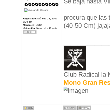
Se baja hasta Vil
procura que las 
Registrado:
Mié Feb 28, 2007
7:36 pm
(40-50 Cm) jajaj
Mensajes:
3642
Ubicación:
Naron - La Coruña
_____________
Club Radical la
Mono Gran Res