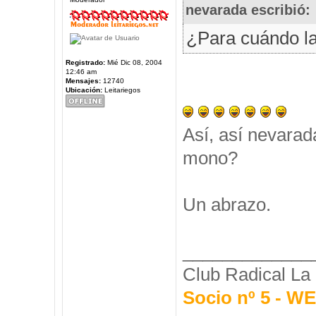
nevarada escribió:
¿Para cuándo l
Registrado:
Mié Dic 08, 2004
12:46 am
Mensajes:
12740
Ubicación:
Leitariegos
Así, así nevarada
mono?
Un abrazo.
_____________
Club Radical La
Socio nº 5 - 