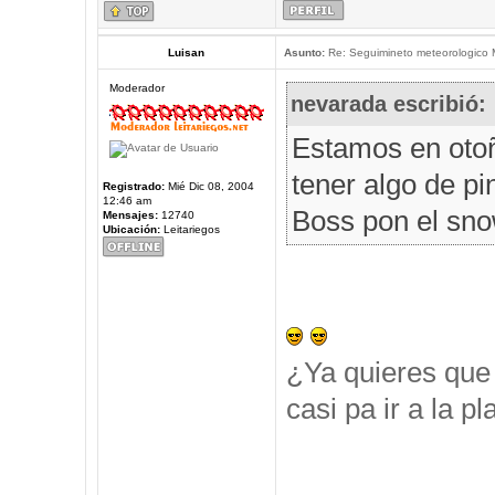
Luisan
Asunto:
Re: Seguimineto meteorologico
Moderador
nevarada escribió:
Estamos en oto
tener algo de pi
Registrado:
Mié Dic 08, 2004
12:46 am
Boss pon el snow
Mensajes:
12740
Ubicación:
Leitariegos
¿Ya quieres que 
casi pa ir a la p
_____________