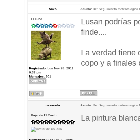
Anxo
Asunto:
Re: Seguimineto meteorologico
Lusan podrías po
El Tubo
finde....
La verdad tiene c
copo y a finales
Registrado:
Lun Nov 28, 2011
6:37 pm
Mensajes:
201
nevarada
Asunto:
Re: Seguimineto meteorologico
La pintura blanc
Bajando El Cueto
_____________
Registrado:
Sab Dic 09, 2006