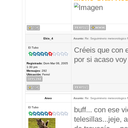
Ekis_4
Asunto:
Re: Seguimineto meteorologico
Créeis que con e
El Tubo
por si acaso voy
Registrado:
Dom Mar 06, 2005
1:30 pm
Mensajes:
292
Ubicación:
Ferrol
Anxo
Asunto:
Re: Seguimineto meteorologico
buff... con ese 
El Tubo
telesillas...jeje