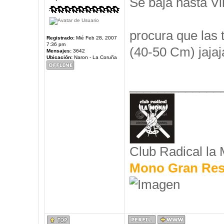
Se baja hasta Vil
procura que las 
Registrado:
Mié Feb 28, 2007
7:36 pm
(40-50 Cm) jajaj
Mensajes:
3642
Ubicación:
Naron - La Coruña
_____________
Club Radical la
Mono Gran Res