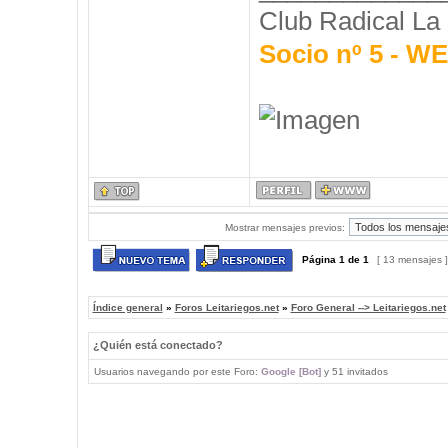
Club Radical La
Socio nº 5 - 
Mostrar mensajes previos:
Página
1
de
1
[ 13 mensajes 
Índice general
»
Foros Leitariegos.net
»
Foro General --> Leitariegos.net
¿Quién está conectado?
Usuarios navegando por este Foro:
Google [Bot]
y 51 invitados