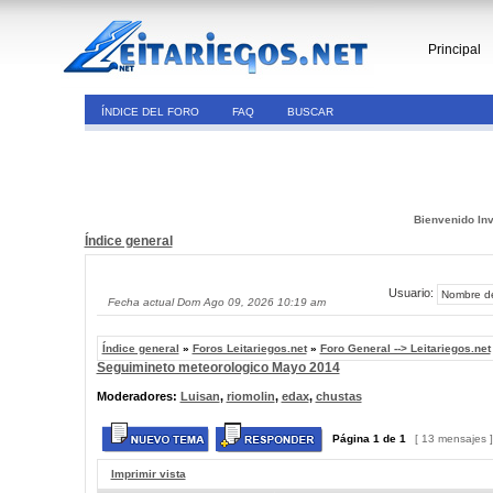
Principal
ÍNDICE DEL FORO
FAQ
BUSCAR
Bienvenido Inv
Índice general
Usuario:
Fecha actual Dom Ago 09, 2026 10:19 am
Índice general
»
Foros Leitariegos.net
»
Foro General --> Leitariegos.net
Seguimineto meteorologico Mayo 2014
Moderadores:
Luisan
,
riomolin
,
edax
,
chustas
Página
1
de
1
[ 13 mensajes 
Imprimir vista