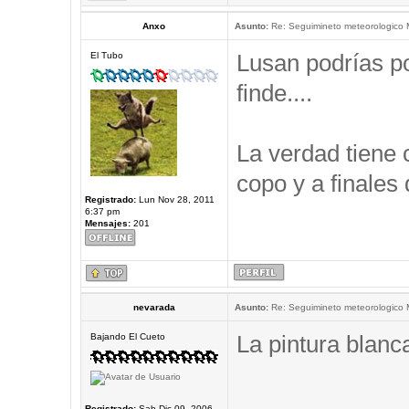
Anxo
Asunto:
Re: Seguimineto meteorologico
Lusan podrías po
El Tubo
finde....
La verdad tiene c
copo y a finales
Registrado:
Lun Nov 28, 2011
6:37 pm
Mensajes:
201
nevarada
Asunto:
Re: Seguimineto meteorologico
La pintura blanc
Bajando El Cueto
_____________
Registrado:
Sab Dic 09, 2006