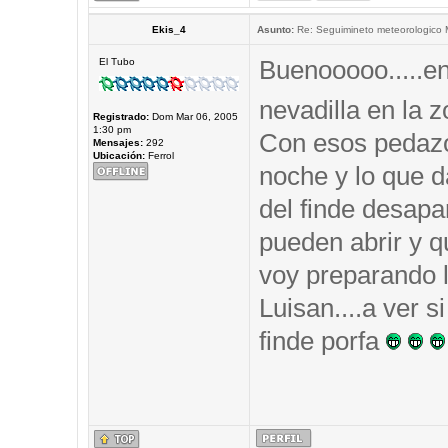
Ekis_4
Asunto:
Re: Seguimineto meteorologico
Buenooooo.....e
El Tubo
nevadilla en la
Registrado:
Dom Mar 06, 2005
1:30 pm
Con esos pedazo
Mensajes:
292
Ubicación:
Ferrol
noche y lo que d
del finde desapar
pueden abrir y q
voy preparando 
Luisan....a ver s
finde porfa