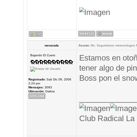
nevarada
Asunto:
Re: Seguimineto meteorologico
Estamos en otoñ
Bajando El Cueto
tener algo de pin
Boss pon el snow
Registrado:
Sab Dic 09, 2006
2:24 pm
Mensajes:
3093
Ubicación:
Galicia
_____________
Club Radical La