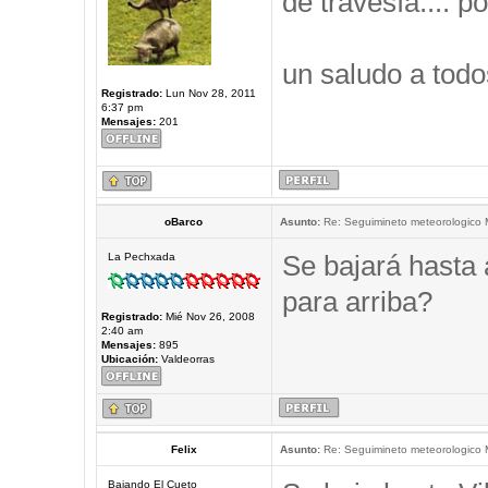
de travesía.... po
un saludo a todo
Registrado:
Lun Nov 28, 2011
6:37 pm
Mensajes:
201
oBarco
Asunto:
Re: Seguimineto meteorologico
Se bajará hasta 
La Pechxada
para arriba?
Registrado:
Mié Nov 26, 2008
2:40 am
Mensajes:
895
Ubicación:
Valdeorras
Felix
Asunto:
Re: Seguimineto meteorologico
Bajando El Cueto