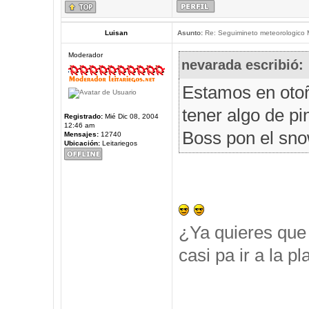
Luisan
Asunto:
Re: Seguimineto meteorologico
Moderador
nevarada escribió:
Estamos en oto
tener algo de pi
Registrado:
Mié Dic 08, 2004
12:46 am
Boss pon el snow
Mensajes:
12740
Ubicación:
Leitariegos
¿Ya quieres que 
casi pa ir a la p
_____________