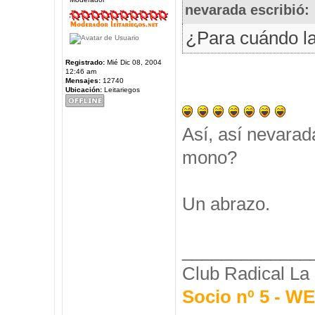
nevarada escribió:
¿Para cuándo l
Registrado:
Mié Dic 08, 2004
12:46 am
Mensajes:
12740
Ubicación:
Leitariegos
Así, así nevarada
mono?
Un abrazo.
_____________
Club Radical La
Socio nº 5 - 