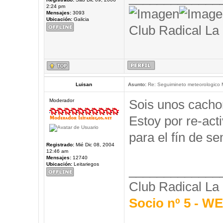
2:24 pm
Mensajes:
3093
Ubicación:
Galicia
Club Radical La
Luisan
Asunto:
Re: Seguimineto meteorologico
Sois unos cacho
Moderador
Estoy por re-acti
para el fín de 
Registrado:
Mié Dic 08, 2004
12:46 am
Mensajes:
12740
Ubicación:
Leitariegos
_____________
Club Radical La
Socio nº 5 - 