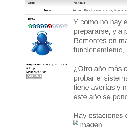
Autor
Mensaje
Tronic
Asunto:
Para ir tomando nota, llega la t
Y como no hay e
El Tubo
prepararse, y a 
Remontes en marc
funcionamiento, e
Registrado:
Mar Sep 06, 2005
¿Otro año más d
6:18 pm
Mensajes:
205
probar el sistem
tiene averías y 
este año se pond
Hay estaciones q