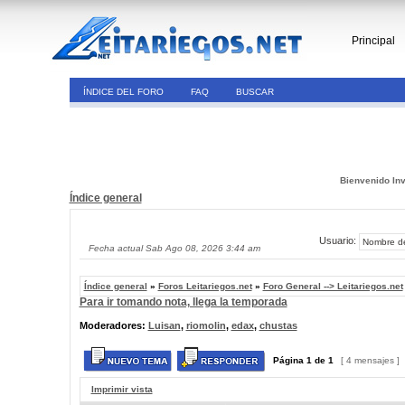
Principal
ÍNDICE DEL FORO
FAQ
BUSCAR
Bienvenido Inv
Índice general
Usuario:
Fecha actual Sab Ago 08, 2026 3:44 am
Índice general
»
Foros Leitariegos.net
»
Foro General --> Leitariegos.net
Para ir tomando nota, llega la temporada
Moderadores:
Luisan
,
riomolin
,
edax
,
chustas
Página
1
de
1
[ 4 mensajes ]
Imprimir vista