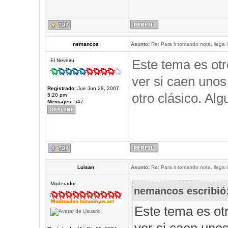
nemancos
Asunto:
Re: Para ir tomando nota, llega 
Este tema es otr
El Neveiru
ver si caen unos 
Registrado:
Jue Jun 28, 2007
otro clásico. Al
5:20 pm
Mensajes:
547
Luisan
Asunto:
Re: Para ir tomando nota, llega 
Moderador
nemancos escribió
Este tema es otr