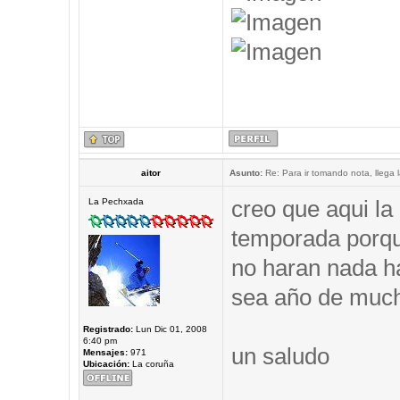
aitor
Asunto:
Re: Para ir tomando nota, llega 
creo que aqui la
La Pechxada
temporada porqu
no haran nada ha
sea año de much
Registrado:
Lun Dic 01, 2008
6:40 pm
un saludo
Mensajes:
971
Ubicación:
La coruña