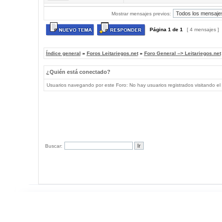
Mostrar mensajes previos:
Página
1
de
1
[ 4 mensajes ]
Índice general
»
Foros Leitariegos.net
»
Foro General --> Leitariegos.net
¿Quién está conectado?
Usuarios navegando por este Foro: No hay usuarios registrados visitando el 
Buscar: