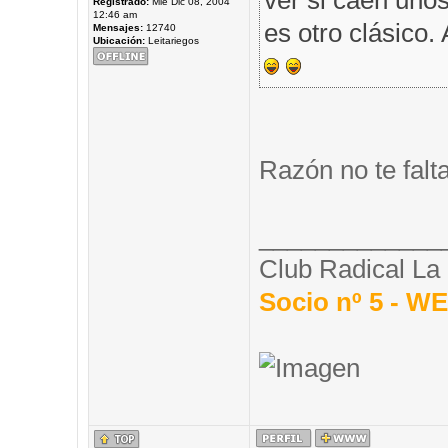
ver si caen unos
Registrado:
Mié Dic 08, 2004
12:46 am
es otro clásico.
Mensajes:
12740
Ubicación:
Leitariegos
Razón no te falt
_____________
Club Radical La
Socio nº 5 - 