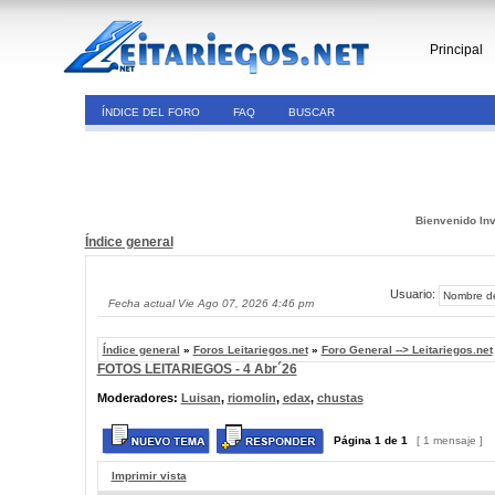
Principal
ÍNDICE DEL FORO
FAQ
BUSCAR
Bienvenido Inv
Índice general
Usuario:
Fecha actual Vie Ago 07, 2026 4:46 pm
Índice general
»
Foros Leitariegos.net
»
Foro General --> Leitariegos.net
FOTOS LEITARIEGOS - 4 Abr´26
Moderadores:
Luisan
,
riomolin
,
edax
,
chustas
Página
1
de
1
[ 1 mensaje ]
Imprimir vista