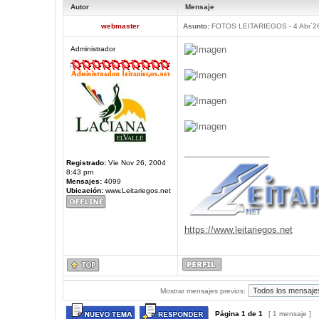
Autor
Mensaje
webmaster
Asunto:
FOTOS LEITARIEGOS - 4 Abr´2
Administrador
_________________
Registrado:
Vie Nov 26, 2004
8:43 pm
Mensajes:
4099
Ubicación:
www.Leitariegos.net
https://www.leitariegos.net
Mostrar mensajes previos:
Página
1
de
1
[ 1 mensaje ]