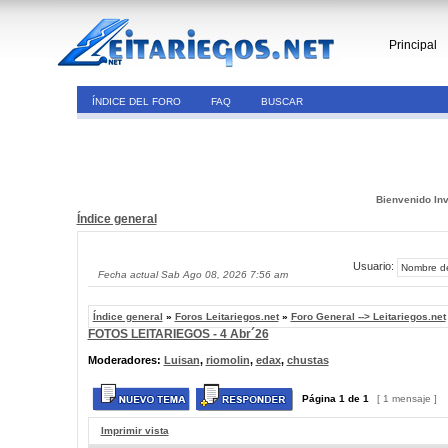
Principal
ÍNDICE DEL FORO
FAQ
BUSCAR
Bienvenido Inv
Índice general
Usuario:
Fecha actual Sab Ago 08, 2026 7:56 am
Índice general
»
Foros Leitariegos.net
»
Foro General --> Leitariegos.net
FOTOS LEITARIEGOS - 4 Abr´26
Moderadores:
Luisan
,
riomolin
,
edax
,
chustas
Página
1
de
1
[ 1 mensaje ]
Imprimir vista