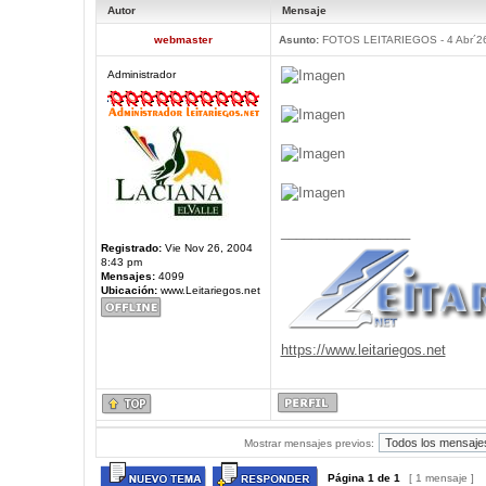
Autor
Mensaje
webmaster
Asunto:
FOTOS LEITARIEGOS - 4 Abr´2
Administrador
_________________
Registrado:
Vie Nov 26, 2004
8:43 pm
Mensajes:
4099
Ubicación:
www.Leitariegos.net
https://www.leitariegos.net
Mostrar mensajes previos:
Página
1
de
1
[ 1 mensaje ]