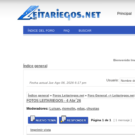
Principal
ÍNDICE DEL FORO
FAQ
BUSCAR
Bienvenido Inv
Índice general
Usuario:
Fecha actual Jue Ago 06, 2026 6:17 pm
Índice general
»
Foros Leitariegos.net
»
Foro General --> Leitariegos.net
FOTOS LEITARIEGOS - 4 Abr´26
Moderadores:
Luisan
,
riomolin
,
edax
,
chustas
Página
1
de
1
[ 1 mensaje ]
Imprimir vista