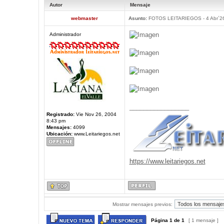
Autor
Mensaje
webmaster
Asunto:
FOTOS LEITARIEGOS - 4 Abr´2
Administrador
_________________
Registrado:
Vie Nov 26, 2004
8:43 pm
Mensajes:
4099
Ubicación:
www.Leitariegos.net
https://www.leitariegos.net
Mostrar mensajes previos:
Página
1
de
1
[ 1 mensaje ]