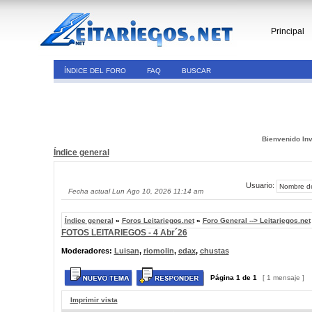
Principal
ÍNDICE DEL FORO
FAQ
BUSCAR
Bienvenido Inv
Índice general
Usuario:
Fecha actual Lun Ago 10, 2026 11:14 am
Índice general
»
Foros Leitariegos.net
»
Foro General --> Leitariegos.net
FOTOS LEITARIEGOS - 4 Abr´26
Moderadores:
Luisan
,
riomolin
,
edax
,
chustas
Página
1
de
1
[ 1 mensaje ]
Imprimir vista