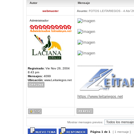
Autor
Mensaje
webmaster
Asunto:
FOTOS LEITARIEGOS - 4 Abr´2
Administrador
_________________
Registrado:
Vie Nov 26, 2004
8:43 pm
Mensajes:
4099
Ubicación:
www.Leitariegos.net
https://www.leitariegos.net
Mostrar mensajes previos:
Página
1
de
1
[ 1 mensaje ]