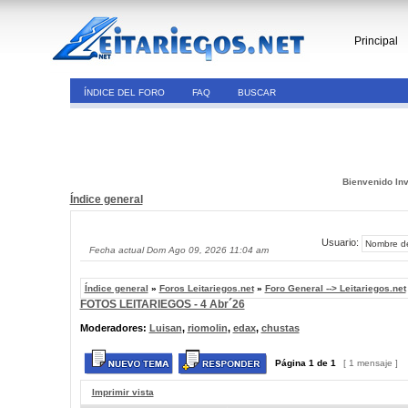
Principal
ÍNDICE DEL FORO
FAQ
BUSCAR
Bienvenido Inv
Índice general
Usuario:
Fecha actual Dom Ago 09, 2026 11:04 am
Índice general
»
Foros Leitariegos.net
»
Foro General --> Leitariegos.net
FOTOS LEITARIEGOS - 4 Abr´26
Moderadores:
Luisan
,
riomolin
,
edax
,
chustas
Página
1
de
1
[ 1 mensaje ]
Imprimir vista