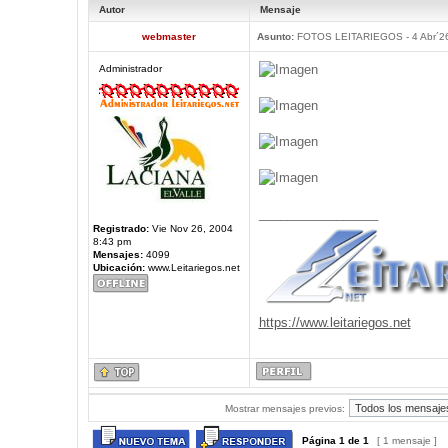
Autor
Mensaje
webmaster
Asunto:
FOTOS LEITARIEGOS - 4 Abr´2
Administrador
_________________
Registrado:
Vie Nov 26, 2004
8:43 pm
Mensajes:
4099
Ubicación:
www.Leitariegos.net
https://www.leitariegos.net
Mostrar mensajes previos:
Página
1
de
1
[ 1 mensaje ]