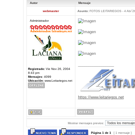
Autor
Mensaje
webmaster
Asunto:
FOTOS LEITARIEGOS - 4 Abr´2
Administrador
_________________
Registrado:
Vie Nov 26, 2004
8:43 pm
Mensajes:
4099
Ubicación:
www.Leitariegos.net
https://www.leitariegos.net
Mostrar mensajes previos:
Página
1
de
1
[ 1 mensaje ]