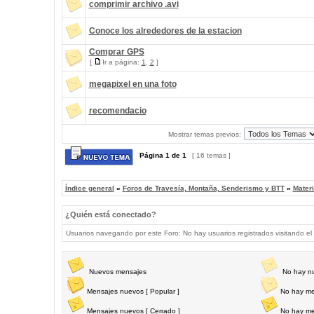
comprimir archivo .avi
Conoce los alrededores de la estacion
Comprar GPS
[
Ir a página:
1
,
2
]
megapixel en una foto
recomendacio
Mostrar temas previos:
Página
1
de
1
[ 16 temas ]
Índice general
»
Foros de Travesía, Montaña, Senderismo y BTT
»
Materi
¿Quién está conectado?
Usuarios navegando por este Foro: No hay usuarios registrados visitando el 
Nuevos mensajes
No hay n
Mensajes nuevos [ Popular ]
No hay me
Mensajes nuevos [ Cerrado ]
No hay me