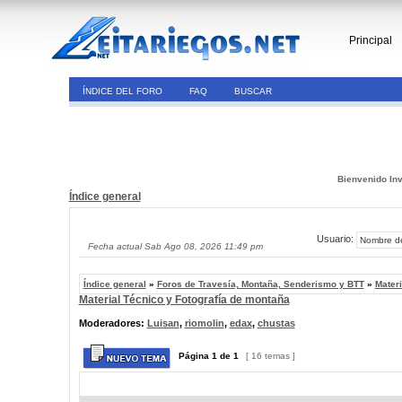
Principal
ÍNDICE DEL FORO
FAQ
BUSCAR
Bienvenido Inv
Índice general
Usuario:
Fecha actual Sab Ago 08, 2026 11:49 pm
Índice general
»
Foros de Travesía, Montaña, Senderismo y BTT
»
Materi
Material Técnico y Fotografía de montaña
Moderadores:
Luisan
,
riomolin
,
edax
,
chustas
Página
1
de
1
[ 16 temas ]