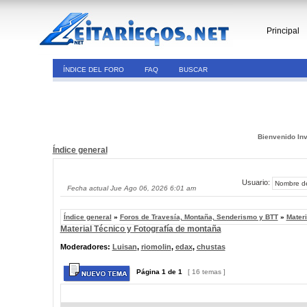
Principal
ÍNDICE DEL FORO
FAQ
BUSCAR
Bienvenido Inv
Índice general
Usuario:
Fecha actual Jue Ago 06, 2026 6:01 am
Índice general
»
Foros de Travesía, Montaña, Senderismo y BTT
»
Materi
Material Técnico y Fotografía de montaña
Moderadores:
Luisan
,
riomolin
,
edax
,
chustas
Página
1
de
1
[ 16 temas ]