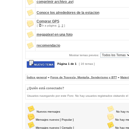
comprimir archivo .avi
Conoce los alrededores de la estacion
Comprar GPS
[
Ir a página:
1
,
2
]
megapixel en una foto
recomendacio
Mostrar temas previos:
Página
1
de
1
[ 16 temas ]
Índice general
»
Foros de Travesía, Montaña, Senderismo y BTT
»
Materi
¿Quién está conectado?
Usuarios navegando por este Foro: No hay usuarios registrados visitando el 
Nuevos mensajes
No hay n
Mensajes nuevos [ Popular ]
No hay me
Mensajes nuevos [ Cerrado ]
No hay me