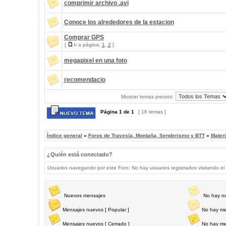
comprimir archivo .avi
Conoce los alrededores de la estacion
Comprar GPS
[
Ir a página:
1
,
2
]
megapixel en una foto
recomendacio
Mostrar temas previos:
Página
1
de
1
[ 16 temas ]
Índice general
»
Foros de Travesía, Montaña, Senderismo y BTT
»
Materi
¿Quién está conectado?
Usuarios navegando por este Foro: No hay usuarios registrados visitando el 
Nuevos mensajes
No hay n
Mensajes nuevos [ Popular ]
No hay me
Mensajes nuevos [ Cerrado ]
No hay me