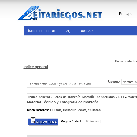
Principal
ÍNDICE DEL FORO
FAQ
BUSCAR
Bienvenido Inv
Índice general
Usuario:
Fecha actual Dom Ago 09, 2026 10:21 am
Índice general
»
Foros de Travesía, Montaña, Senderismo y BTT
»
Materi
Material Técnico y Fotografía de montaña
Moderadores:
Luisan
,
riomolin
,
edax
,
chustas
Página
1
de
1
[ 16 temas ]