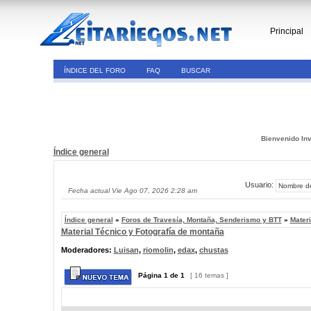
Principal
ÍNDICE DEL FORO
FAQ
BUSCAR
Bienvenido Inv
Índice general
Usuario:
Fecha actual Vie Ago 07, 2026 2:28 am
Índice general
»
Foros de Travesía, Montaña, Senderismo y BTT
»
Materi
Material Técnico y Fotografía de montaña
Moderadores:
Luisan
,
riomolin
,
edax
,
chustas
Página
1
de
1
[ 16 temas ]