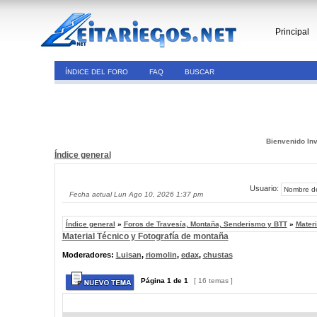
Principal
ÍNDICE DEL FORO
FAQ
BUSCAR
Bienvenido Inv
Índice general
Usuario:
Fecha actual Lun Ago 10, 2026 1:37 pm
Índice general
»
Foros de Travesía, Montaña, Senderismo y BTT
»
Materi
Material Técnico y Fotografía de montaña
Moderadores:
Luisan
,
riomolin
,
edax
,
chustas
Página
1
de
1
[ 16 temas ]