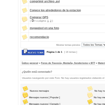
comprimir archivo .avi
Conoce los alrededores de la estacion
Comprar GPS
[
Ir a página:
1
,
2
]
megapixel en una foto
recomendacio
Mostrar temas previos:
Página
1
de
1
[ 16 temas ]
Índice general
»
Foros de Travesía, Montaña, Senderismo y BTT
»
Materi
¿Quién está conectado?
Usuarios navegando por este Foro: No hay usuarios registrados visitando el 
Nuevos mensajes
No hay n
Mensajes nuevos [ Popular ]
No hay me
Mensajes nuevos [ Cerrado ]
No hay me