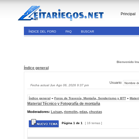
Principal
ÍNDICE DEL FORO
FAQ
BUSCAR
Bienvenido Inv
Índice general
Usuario:
Fecha actual Jue Ago 06, 2026 9:37 pm
Índice general
»
Foros de Travesía, Montaña, Senderismo y BTT
»
Materi
Material Técnico y Fotografía de montaña
Moderadores:
Luisan
,
riomolin
,
edax
,
chustas
Página
1
de
1
[ 16 temas ]