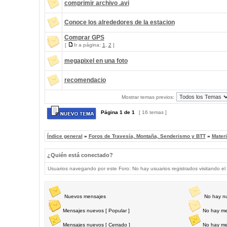
comprimir archivo .avi
Conoce los alrededores de la estacion
Comprar GPS
[
Ir a página:
1
,
2
]
megapixel en una foto
recomendacio
Mostrar temas previos:
Página
1
de
1
[ 16 temas ]
Índice general
»
Foros de Travesía, Montaña, Senderismo y BTT
»
Materi
¿Quién está conectado?
Usuarios navegando por este Foro: No hay usuarios registrados visitando el 
Nuevos mensajes
No hay n
Mensajes nuevos [ Popular ]
No hay me
Mensajes nuevos [ Cerrado ]
No hay me