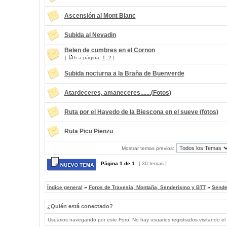
Ascensión al Mont Blanc
Subida al Nevadin
Belen de cumbres en el Cornon
[
Ir a página:
1
,
2
]
Subida nocturna a la Braña de Buenverde
Atardeceres, amaneceres.......(Fotos)
Ruta por el Hayedo de la Biescona en el sueve (fotos)
Ruta Picu Pienzu
Mostrar temas previos:
Página
1
de
1
[ 30 temas ]
Índice general
»
Foros de Travesía, Montaña, Senderismo y BTT
»
Sende
¿Quién está conectado?
Usuarios navegando por este Foro: No hay usuarios registrados visitando el 