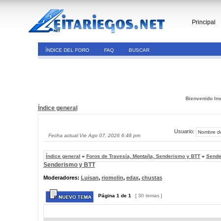
Principal
ÍNDICE DEL FORO
FAQ
BUSCAR
Bienvenido Inv
Índice general
Usuario:
Fecha actual Vie Ago 07, 2026 6:48 pm
Índice general
»
Foros de Travesía, Montaña, Senderismo y BTT
»
Sende
Senderismo y BTT
Moderadores:
Luisan
,
riomolin
,
edax
,
chustas
Página
1
de
1
[ 30 temas ]