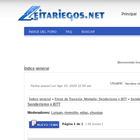
Principal
ÍNDICE DEL FORO
FAQ
BUSCAR
Bienvenido Inv
Índice general
Usuario:
Fecha actual Lun Ago 10, 2026 11:50 am
Índice general
»
Foros de Travesía, Montaña, Senderismo y BTT
»
Sende
Senderismo y BTT
Moderadores:
Luisan
,
riomolin
,
edax
,
chustas
Página
1
de
1
[ 30 temas ]