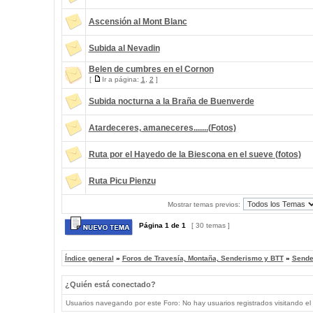
Ascensión al Mont Blanc
Subida al Nevadin
Belen de cumbres en el Cornon
[
Ir a página:
1
,
2
]
Subida nocturna a la Braña de Buenverde
Atardeceres, amaneceres.......(Fotos)
Ruta por el Hayedo de la Biescona en el sueve (fotos)
Ruta Picu Pienzu
Mostrar temas previos:
Página
1
de
1
[ 30 temas ]
Índice general
»
Foros de Travesía, Montaña, Senderismo y BTT
»
Sende
¿Quién está conectado?
Usuarios navegando por este Foro: No hay usuarios registrados visitando el 