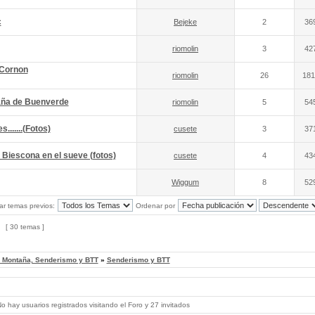
c
Bejeke
2
36
riomolin
3
42
 Cornon
riomolin
26
181
raña de Buenverde
riomolin
5
54
......(Fotos)
cusete
3
37
 Biescona en el sueve (fotos)
cusete
4
43
Wiggum
8
52
ar temas previos:
Ordenar por
[ 30 temas ]
, Montaña, Senderismo y BTT
»
Senderismo y BTT
 hay usuarios registrados visitando el Foro y 27 invitados