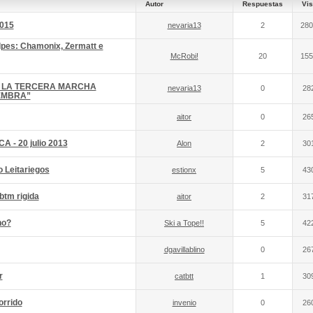
Autor
Respuestas
Vis
2015
nevaria13
2
280
Alpes: Chamonix, Zermatt e
McRobi!
20
155
 LA TERCERA MARCHA
nevaria13
0
28
EMBRA”
aitor
0
26
 - 20 julio 2013
Alon
2
30
o Leitariegos
estionx
5
43
btm rigida
aitor
2
31
no?
Ski a Tope!!
5
42
dgavillablino
0
26
r
catbtt
1
30
orrido
invenio
0
26