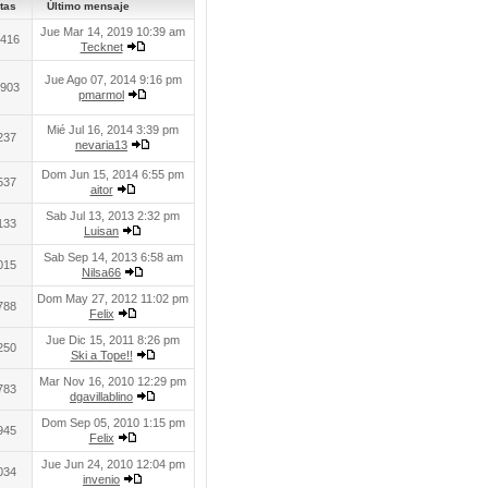
tas
Último mensaje
Jue Mar 14, 2019 10:39 am
416
Tecknet
Jue Ago 07, 2014 9:16 pm
903
pmarmol
Mié Jul 16, 2014 3:39 pm
237
nevaria13
Dom Jun 15, 2014 6:55 pm
537
aitor
Sab Jul 13, 2013 2:32 pm
133
Luisan
Sab Sep 14, 2013 6:58 am
015
Nilsa66
Dom May 27, 2012 11:02 pm
788
Felix
Jue Dic 15, 2011 8:26 pm
250
Ski a Tope!!
Mar Nov 16, 2010 12:29 pm
783
dgavillablino
Dom Sep 05, 2010 1:15 pm
945
Felix
Jue Jun 24, 2010 12:04 pm
034
invenio