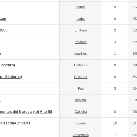
catbtt
0
25
s.eu
catbtt
0
26
 2008
Emiliano
2
55
Pelocho
3
35
A
ocarlitos
1
30
ioscuro)
Celtastur
0
28
 - Sistierna)
Celtastur
0
30
Pita
3
38
.
aenima
1
27
entes del Narcea y el Alto Sil
Calecha
0
29
 biescona 2ª parte
cusete
10
69
vacaypollo
7
53