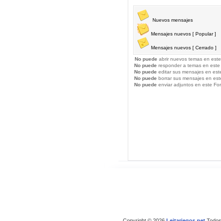
Nuevos mensajes
Mensajes nuevos [ Popular ]
Mensajes nuevos [ Cerrado ]
No puede
abrir nuevos temas en este
No puede
responder a temas en este
No puede
editar sus mensajes en est
No puede
borrar sus mensajes en est
No puede
enviar adjuntos en este Fo
Copyright © 2026
Leitariegos.net
Todos 