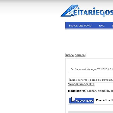
ÍNDICE DEL FORO
FAQ
Índice general
Fecha actual Vie Ago 07, 2026 12:
Índice general
»
Foros de Travesía
Senderismo y BTT
Moderadores:
Luisan
,
riomolin
,
e
Página
1
de
1