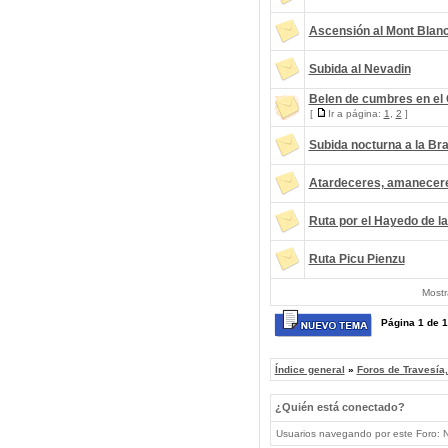
Ascensión al Mont Blan
Subida al Nevadin
Belen de cumbres en el
[
Ir a página:
1
,
2
]
Subida nocturna a la B
Atardeceres, amaneceres.
Ruta por el Hayedo de la
Ruta Picu Pienzu
Mostr
Página
1
de
1
Índice general
»
Foros de Travesía
¿Quién está conectado?
Usuarios navegando por este Foro: No