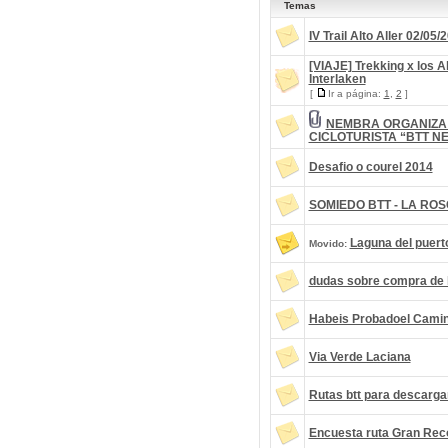
Temas
IV Trail Alto Aller 02/05/
[VIAJE] Trekking x los 
Interlaken
[
Ir a página:
1
,
2
]
NEMBRA ORGANIZA
CICLOTURISTA “BTT N
Desafio o courel 2014
SOMIEDO BTT - LA ROSCA
Laguna del puert
Movido:
dudas sobre compra de 
Habeis Probadoel Cami
Via Verde Laciana
Rutas btt para descarga
Encuesta ruta Gran Rec