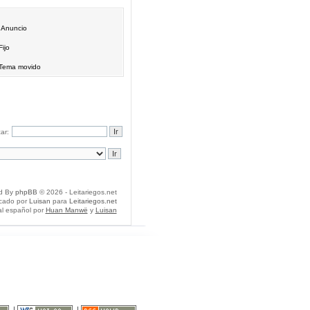
Anuncio
Fijo
Tema movido
ar:
d By
phpBB
© 2026 - Leitariegos.net
icado por
Luisan
para
Leitariegos.net
al español por
Huan Manwë
y
Luisan
|
|