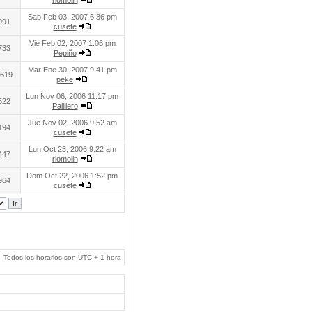
riomolin
Sab Feb 03, 2007 6:36 pm
991
cusete
Vie Feb 02, 2007 1:06 pm
733
Pepiño
Mar Ene 30, 2007 9:41 pm
619
peke
Lun Nov 06, 2006 11:17 pm
522
Palillero
Jue Nov 02, 2006 9:52 am
194
cusete
Lun Oct 23, 2006 9:22 am
447
riomolin
Dom Oct 22, 2006 1:52 pm
964
cusete
Todos los horarios son UTC + 1 hora