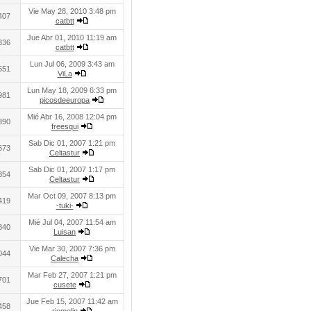
Vie May 28, 2010 3:48 pm
407
catbtt
Jue Abr 01, 2010 11:19 am
336
catbtt
Lun Jul 06, 2009 3:43 am
551
ViLa
Lun May 18, 2009 6:33 pm
981
picosdeeuropa
Mié Abr 16, 2008 12:04 pm
890
freesqui
Sab Dic 01, 2007 1:21 pm
673
Celtastur
Sab Dic 01, 2007 1:17 pm
354
Celtastur
Mar Oct 09, 2007 8:13 pm
419
-tuki-
Mié Jul 04, 2007 11:54 am
840
Luisan
Vie Mar 30, 2007 7:36 pm
044
Calecha
Mar Feb 27, 2007 1:21 pm
701
cusete
Jue Feb 15, 2007 11:42 am
458