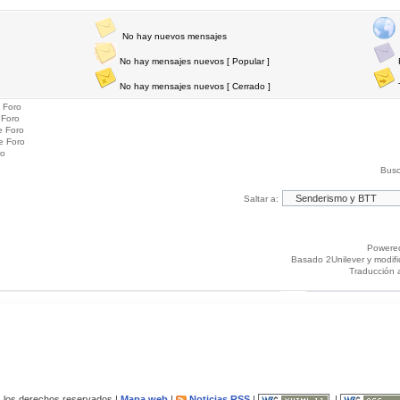
No hay nuevos mensajes
No hay mensajes nuevos [ Popular ]
No hay mensajes nuevos [ Cerrado ]
 Foro
 Foro
e Foro
e Foro
ro
Busc
Saltar a:
Powere
Basado 2Unilever y modif
Traducción 
los derechos reservados |
Mapa web
|
Noticias RSS
|
|