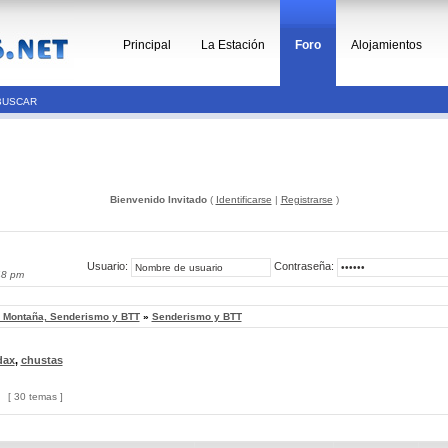
Principal
La Estación
Foro
Alojamientos
BUSCAR
Bienvenido Invitado
(
Identificarse
|
Registrarse
)
Usuario:
Contraseña:
48 pm
, Montaña, Senderismo y BTT
»
Senderismo y BTT
dax
,
chustas
[ 30 temas ]