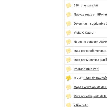
598 rutas para btt
Nuevas rutas en GPoint
Dolomitas - septiembre
Visita O Caurel
Necesito conocer UBIÑ
Ruta por Brañarronda (R
Ruta por Muniellos (Larón
Pedroso Bike Park
Esqui de travesía
Movido:
Mapa excursionista de Fu
Ruta por el hayedo de la
x Riomolin