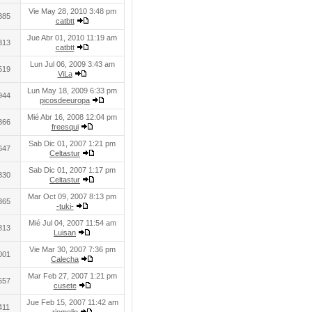
Vie May 28, 2010 3:48 pm
385
catbtt
Jue Abr 01, 2010 11:19 am
313
catbtt
Lun Jul 06, 2009 3:43 am
519
ViLa
Lun May 18, 2009 6:33 pm
944
picosdeeuropa
Mié Abr 16, 2008 12:04 pm
866
freesqui
Sab Dic 01, 2007 1:21 pm
647
Celtastur
Sab Dic 01, 2007 1:17 pm
330
Celtastur
Mar Oct 09, 2007 8:13 pm
365
-tuki-
Mié Jul 04, 2007 11:54 am
813
Luisan
Vie Mar 30, 2007 7:36 pm
001
Calecha
Mar Feb 27, 2007 1:21 pm
657
cusete
Jue Feb 15, 2007 11:42 am
411