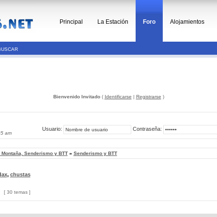
Principal
La Estación
Foro
Alojamientos
BUSCAR
Bienvenido Invitado
(
Identificarse
|
Registrarse
)
Usuario:
Contraseña:
25 am
, Montaña, Senderismo y BTT
»
Senderismo y BTT
dax
,
chustas
[ 30 temas ]