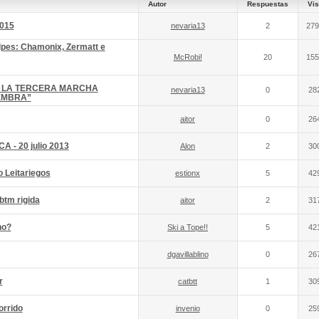
Autor
Respuestas
Vis
2015
nevaria13
2
279
Alpes: Chamonix, Zermatt e
McRobi!
20
155
 LA TERCERA MARCHA
nevaria13
0
28
EMBRA”
aitor
0
26
 - 20 julio 2013
Alon
2
30
o Leitariegos
estionx
5
42
btm rigida
aitor
2
31
no?
Ski a Tope!!
5
42
dgavillablino
0
26
r
catbtt
1
30
orrido
invenio
0
25