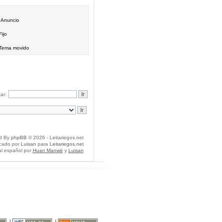
Anuncio
Fijo
Tema movido
ar:
d By
phpBB
© 2026 - Leitariegos.net
icado por
Luisan
para
Leitariegos.net
al español por
Huan Manwë
y
Luisan
|
|