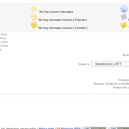
No hay nuevos mensajes
No hay mensajes nuevos [ Popular ]
No hay mensajes nuevos [ Cerrado ]
 Foro
 Foro
e Foro
e Foro
ro
Busc
Saltar a:
Powere
Basado 2Unilever y modif
Traducción 
los derechos reservados |
Mapa web
|
Noticias RSS
|
|