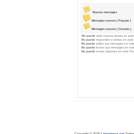
Nuevos mensajes
Mensajes nuevos [ Popular ]
Mensajes nuevos [ Cerrado ]
No puede
abrir nuevos temas en este
No puede
responder a temas en este
No puede
editar sus mensajes en est
No puede
borrar sus mensajes en est
No puede
enviar adjuntos en este Fo
Copyright © 2026
Leitariegos.net
Todos 