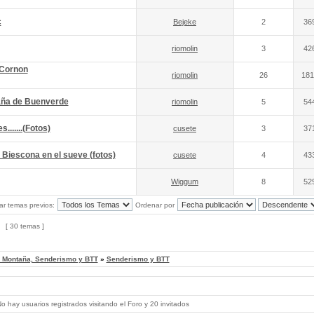
c
Bejeke
2
36
riomolin
3
42
 Cornon
riomolin
26
181
raña de Buenverde
riomolin
5
54
......(Fotos)
cusete
3
37
 Biescona en el sueve (fotos)
cusete
4
43
Wiggum
8
52
ar temas previos:
Ordenar por
[ 30 temas ]
, Montaña, Senderismo y BTT
»
Senderismo y BTT
 hay usuarios registrados visitando el Foro y 20 invitados