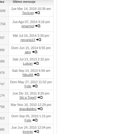
tas
Último mensaje
Jue Mar 14, 2019 10:39 am
009
Tecknet
Jue Ago 07, 2014 9:16 pm
734
pmarmol
Mié Jul 16, 2014 3:39 pm
207
nevaria13
Dom Jun 15, 2014 6:55 pm
499
aitor
Sab Jul 13, 2013 2:32 pm
099
Luisan
Sab Sep 14, 2013 6:58 am
979
Nilsa66
Dom May 27, 2012 11:02 pm
747
Felix
Jue Dic 15, 2011 8:26 pm
174
Ski a Tope!!
Mar Nov 16, 2010 12:29 pm
758
dgavillablino
Dom Sep 05, 2010 1:15 pm
913
Felix
Jue Jun 24, 2010 12:04 pm
985
invenio