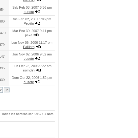
riomolin
Sab Feb 03, 2007 6:36 pm
954
cusete
Vie Feb 02, 2007 1:06 pm
680
Pepiño
Mar Ene 30, 2007 9:41 pm
470
peke
Lun Nov 06, 2006 11:17 pm
479
Palillero
Jue Nov 02, 2006 9:52 am
147
cusete
Lun Oct 23, 2006 9:22 am
395
riomolin
Dom Oct 22, 2006 1:52 pm
930
cusete
Todos los horarios son UTC + 1 hora