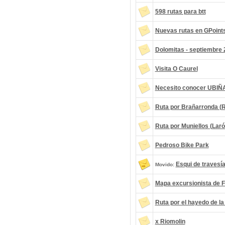
598 rutas para btt
Nuevas rutas en GPoint
Dolomitas - septiembre
Visita O Caurel
Necesito conocer UBIÑ
Ruta por Brañarronda (R
Ruta por Muniellos (Larón
Pedroso Bike Park
Esqui de travesía
Movido:
Mapa excursionista de Fu
Ruta por el hayedo de la
x Riomolin