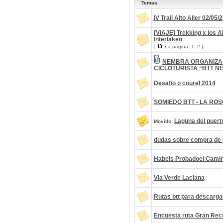
Temas
IV Trail Alto Aller 02/05/
[VIAJE] Trekking x los 
Interlaken
[
Ir a página:
1
,
2
]
NEMBRA ORGANIZA
CICLOTURISTA “BTT N
Desafio o courel 2014
SOMIEDO BTT - LA ROSCA
Laguna del puert
Movido:
dudas sobre compra de 
Habeis Probadoel Cami
Via Verde Laciana
Rutas btt para descarga
Encuesta ruta Gran Rec