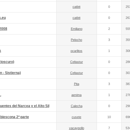
catbtt
0
25
s.eu
catbtt
0
26
 2008
Emiliano
2
55
Pelocho
3
35
A
ocarlitos
1
30
ioscuro)
Celtastur
0
28
 - Sistierna)
Celtastur
0
30
Pita
3
38
.
aenima
1
27
entes del Narcea y el Alto Sil
Calecha
0
29
 biescona 2ª parte
cusete
10
69
vacaypollo
7
53