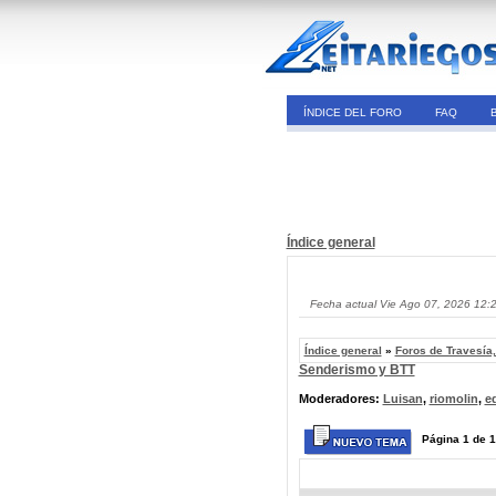
ÍNDICE DEL FORO
FAQ
Índice general
Fecha actual Vie Ago 07, 2026 12:
Índice general
»
Foros de Travesía
Senderismo y BTT
Moderadores:
Luisan
,
riomolin
,
e
Página
1
de
1