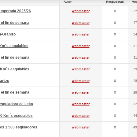
Autor
Respuestas
Vis
 temporada 2025/26
webmaster
0
22
 el fin de semana
webmaster
0
47
n-Granizo
webmaster
0
34
 Km´s esquiables
webmaster
0
31
 el fin de semana
webmaster
0
31
 Km´s esquiables
webmaster
0
29
anizo
webmaster
0
28
 el fin de semana
webmaster
0
28
esquiadora de Leita
webmaster
0
32
20 Km´s esquiables
webmaster
0
44
gos 1.500 esquiadores
webmaster
0
49