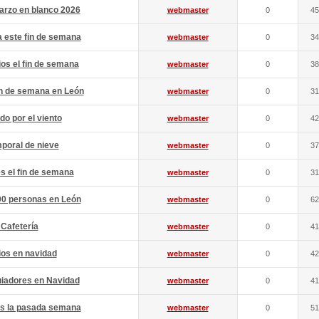
arzo en blanco 2026
webmaster
0
45
 este fin de semana
webmaster
0
34
ios el fin de semana
webmaster
0
38
in de semana en León
webmaster
0
31
o por el viento
webmaster
0
42
poral de nieve
webmaster
0
37
s el fin de semana
webmaster
0
31
00 personas en León
webmaster
0
62
 Cafetería
webmaster
0
41
ios en navidad
webmaster
0
42
uiadores en Navidad
webmaster
0
41
es la pasada semana
webmaster
0
51