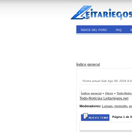
ÍNDICE DEL FORO
FAQ
Índice general
Fecha actual Sab Ago 08, 2026 8:
Índice general
»
Otros
»
Todo-Notic
Todo-Noticias Leitariegos.net
Moderadores:
Luisan
,
riomolin
,
e
Página
1
de
5