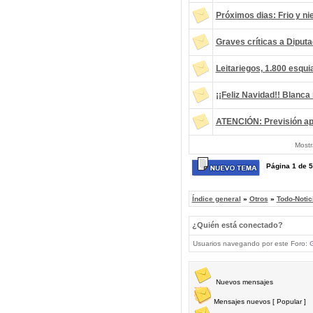
Próximos dias: Frio y ni
Graves críticas a Diputa
Leitariegos, 1.800 esqu
¡¡Feliz Navidad!! Blanca
ATENCIÓN: Previsión ap
Mostr
Página
1
de
5
Índice general
»
Otros
»
Todo-Notic
¿Quién está conectado?
Usuarios navegando por este Foro:
G
Nuevos mensajes
Mensajes nuevos [ Popular ]