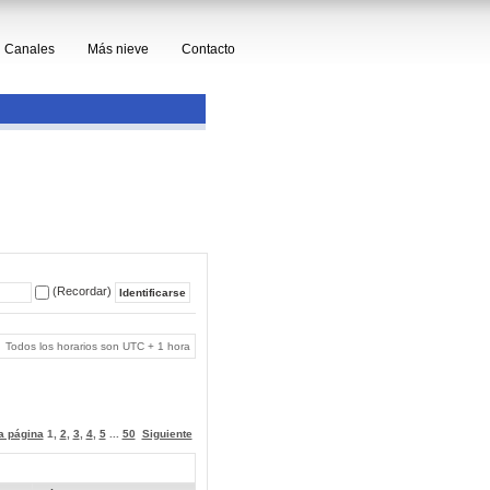
Canales
Más nieve
Contacto
(Recordar)
Todos los horarios son UTC + 1 hora
 a página
1
,
2
,
3
,
4
,
5
...
50
Siguiente