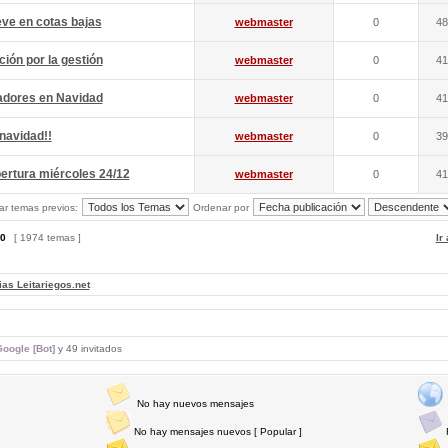
eve en cotas bajas
webmaster
0
48
ción por la gestión
webmaster
0
41
iadores en Navidad
webmaster
0
41
 navidad!!
webmaster
0
39
ertura miércoles 24/12
webmaster
0
41
ar temas previos:
Ordenar por
0
[ 1974 temas ]
Ir
ias Leitariegos.net
oogle [Bot]
y 49 invitados
No hay nuevos mensajes
No hay mensajes nuevos [ Popular ]