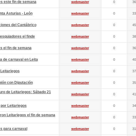
s este fin de semana
webmaster
0
36
nta Asturias - León
webmaster
0
33
aciones del Cantábrico
webmaster
0
45
esquiadores el finde
webmaster
0
38
s el fin de semana
webmaster
0
36
a de carnaval en Leita
webmaster
0
40
 Leitariegos
webmaster
0
37
nión con Diputación
webmaster
0
35
uro de Leitariegos: Sábado 21
webmaster
0
41
 por Leitariegos
webmaster
0
34
ron Leitariegos el fin de semana
webmaster
0
33
s para carnaval
webmaster
0
31