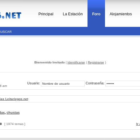
Principal
La Estación
Foro
Alojamientos
BUSCAR
Bienvenido Invitado
(
Identificarse
|
Registrarse
)
Usuario:
Contraseña:
46 am
ias Leitariegos.net
dax
,
chustas
0
[ 1974 temas ]
Ir