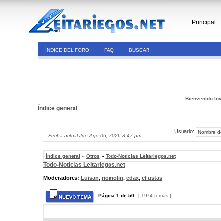
Principal
ÍNDICE DEL FORO
FAQ
BUSCAR
Bienvenido Inv
Índice general
Usuario:
Fecha actual Jue Ago 06, 2026 8:47 pm
Índice general
»
Otros
»
Todo-Noticias Leitariegos.net
Todo-Noticias Leitariegos.net
Moderadores:
Luisan
,
riomolin
,
edax
,
chustas
Página
1
de
50
[ 1974 temas ]