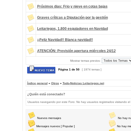
Próximos dias: Frio y nieve en cotas bajas
Graves críticas a Diputación por la gestión
Leitariegos, 1.800 esquiadores en Navidad
¡¡Feliz Navidad!! Blanca navidad!!
ATENCIÓN: Previsión apertura miércoles 24/12
Mostrar temas previos:
Página
1
de
50
[ 1974 temas ]
Índice general
»
Otros
»
Todo-Noticias Leitariegos.net
¿Quién está conectado?
Usuarios navegando por este Foro: No hay usuarios registrados visitando el 
Nuevos mensajes
No hay n
Mensajes nuevos [ Popular ]
No hay me