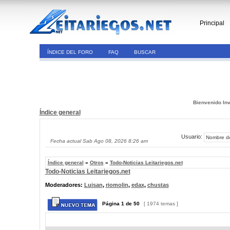
Principal
ÍNDICE DEL FORO
FAQ
BUSCAR
Bienvenido Inv
Índice general
Usuario:
Fecha actual Sab Ago 08, 2026 8:26 am
Índice general
»
Otros
»
Todo-Noticias Leitariegos.net
Todo-Noticias Leitariegos.net
Moderadores:
Luisan
,
riomolin
,
edax
,
chustas
Página
1
de
50
[ 1974 temas ]