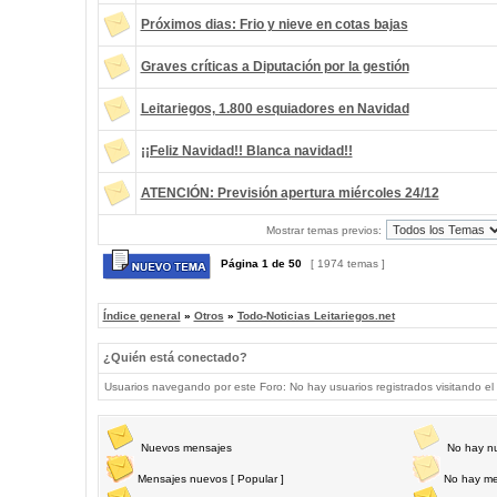
Próximos dias: Frio y nieve en cotas bajas
Graves críticas a Diputación por la gestión
Leitariegos, 1.800 esquiadores en Navidad
¡¡Feliz Navidad!! Blanca navidad!!
ATENCIÓN: Previsión apertura miércoles 24/12
Mostrar temas previos:
Página
1
de
50
[ 1974 temas ]
Índice general
»
Otros
»
Todo-Noticias Leitariegos.net
¿Quién está conectado?
Usuarios navegando por este Foro: No hay usuarios registrados visitando el 
Nuevos mensajes
No hay n
Mensajes nuevos [ Popular ]
No hay me