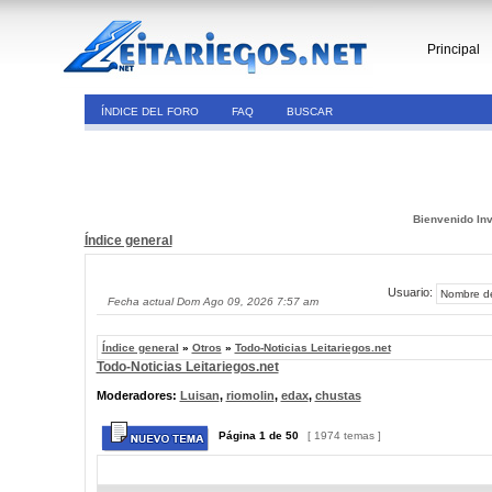
Principal
ÍNDICE DEL FORO
FAQ
BUSCAR
Bienvenido Inv
Índice general
Usuario:
Fecha actual Dom Ago 09, 2026 7:57 am
Índice general
»
Otros
»
Todo-Noticias Leitariegos.net
Todo-Noticias Leitariegos.net
Moderadores:
Luisan
,
riomolin
,
edax
,
chustas
Página
1
de
50
[ 1974 temas ]