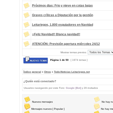
Próximos dias: Frio y nieve en cotas bajas
Graves críticas a Diputación por la gestión
Leitariegos, 1.800 esquiadores en Navidad
¡¡Feliz Navidad!! Blanca navidad!!
ATENCIÓN: Previsión apertura miércoles 24/12
Mostrar temas previos:
Página
1
de
50
[ 1974 temas ]
Índice general
»
Otros
»
Todo-Noticias Leitariegos.net
¿Quién está conectado?
Usuarios navegando por este Foro:
Google [Bot]
y 29 invitados
Nuevos mensajes
No hay n
Mensajes nuevos [ Popular ]
No hay me