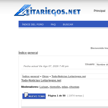
Principal
ÍNDICE DEL FORO
FAQ
BUSCAR
Bienvenido Inv
Índice general
Usuario:
Fecha actual Vie Ago 07, 2026 7:49 pm
Índice general
»
Otros
»
Todo-Noticias Leitariegos.net
Todo-Noticias Leitariegos.net
Moderadores:
Luisan
,
riomolin
,
edax
,
chustas
Página
1
de
50
[ 1974 temas ]