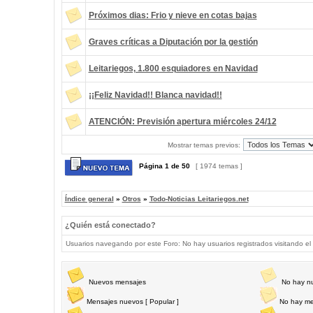
Próximos dias: Frio y nieve en cotas bajas
Graves críticas a Diputación por la gestión
Leitariegos, 1.800 esquiadores en Navidad
¡¡Feliz Navidad!! Blanca navidad!!
ATENCIÓN: Previsión apertura miércoles 24/12
Mostrar temas previos:
Página
1
de
50
[ 1974 temas ]
Índice general
»
Otros
»
Todo-Noticias Leitariegos.net
¿Quién está conectado?
Usuarios navegando por este Foro: No hay usuarios registrados visitando el 
Nuevos mensajes
No hay n
Mensajes nuevos [ Popular ]
No hay me