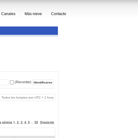
Canales
Más nieve
Contacto
(Recordar)
Todos los horarios son UTC + 1 hora
 a página
1
,
2
,
3
,
4
,
5
...
50
Siguiente