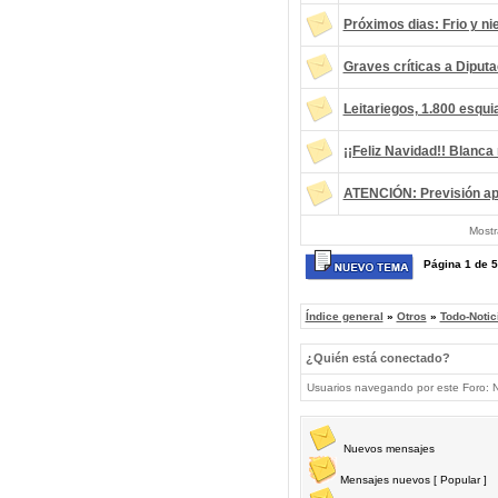
Próximos dias: Frio y ni
Graves críticas a Diputa
Leitariegos, 1.800 esqu
¡¡Feliz Navidad!! Blanca
ATENCIÓN: Previsión ap
Mostr
Página
1
de
5
Índice general
»
Otros
»
Todo-Notic
¿Quién está conectado?
Usuarios navegando por este Foro: No
Nuevos mensajes
Mensajes nuevos [ Popular ]