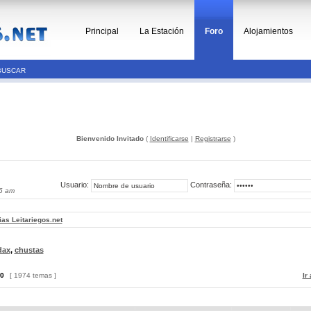
Principal
La Estación
Foro
Alojamientos
BUSCAR
Bienvenido Invitado
(
Identificarse
|
Registrarse
)
Usuario:
Contraseña:
06 am
ias Leitariegos.net
dax
,
chustas
0
[ 1974 temas ]
Ir