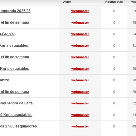
Autor
Respuestas
Vis
 temporada 2025/26
webmaster
0
22
 el fin de semana
webmaster
0
48
n-Granizo
webmaster
0
34
 Km´s esquiables
webmaster
0
31
 el fin de semana
webmaster
0
31
 Km´s esquiables
webmaster
0
29
anizo
webmaster
0
28
 el fin de semana
webmaster
0
29
esquiadora de Leita
webmaster
0
32
20 Km´s esquiables
webmaster
0
44
gos 1.500 esquiadores
webmaster
0
49