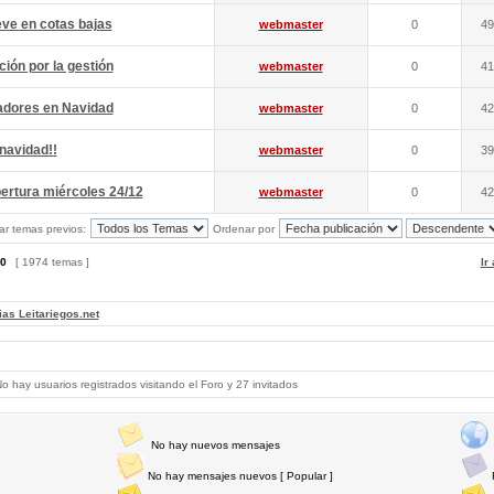
eve en cotas bajas
webmaster
0
49
ción por la gestión
webmaster
0
41
iadores en Navidad
webmaster
0
42
 navidad!!
webmaster
0
39
ertura miércoles 24/12
webmaster
0
42
ar temas previos:
Ordenar por
0
[ 1974 temas ]
Ir
ias Leitariegos.net
 hay usuarios registrados visitando el Foro y 27 invitados
No hay nuevos mensajes
No hay mensajes nuevos [ Popular ]