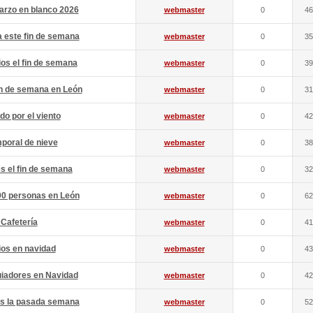
arzo en blanco 2026
webmaster
0
46
 este fin de semana
webmaster
0
35
ios el fin de semana
webmaster
0
39
in de semana en León
webmaster
0
31
o por el viento
webmaster
0
42
poral de nieve
webmaster
0
38
s el fin de semana
webmaster
0
32
00 personas en León
webmaster
0
62
 Cafetería
webmaster
0
41
ios en navidad
webmaster
0
43
uiadores en Navidad
webmaster
0
42
es la pasada semana
webmaster
0
52