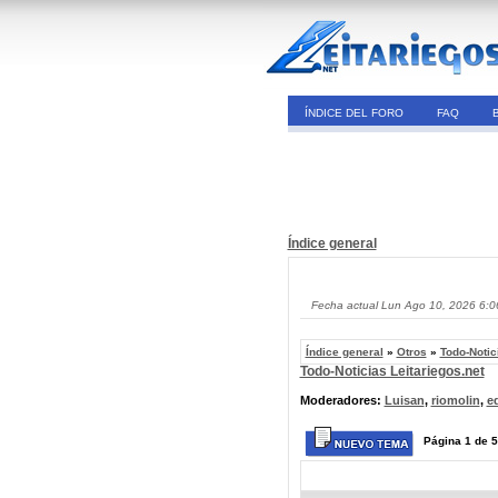
ÍNDICE DEL FORO
FAQ
Índice general
Fecha actual Lun Ago 10, 2026 6:
Índice general
»
Otros
»
Todo-Notic
Todo-Noticias Leitariegos.net
Moderadores:
Luisan
,
riomolin
,
e
Página
1
de
5