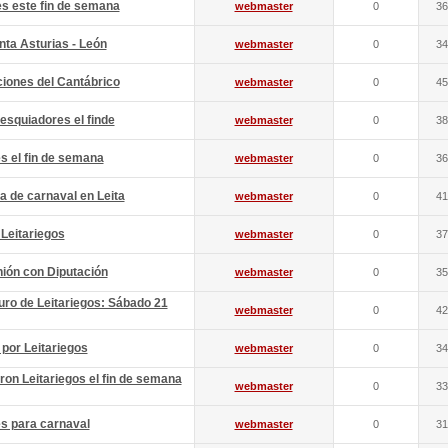
s este fin de semana
webmaster
0
36
nta Asturias - León
webmaster
0
34
aciones del Cantábrico
webmaster
0
45
esquiadores el finde
webmaster
0
38
s el fin de semana
webmaster
0
36
a de carnaval en Leita
webmaster
0
41
 Leitariegos
webmaster
0
37
nión con Diputación
webmaster
0
35
uro de Leitariegos: Sábado 21
webmaster
0
42
 por Leitariegos
webmaster
0
34
ron Leitariegos el fin de semana
webmaster
0
33
s para carnaval
webmaster
0
31