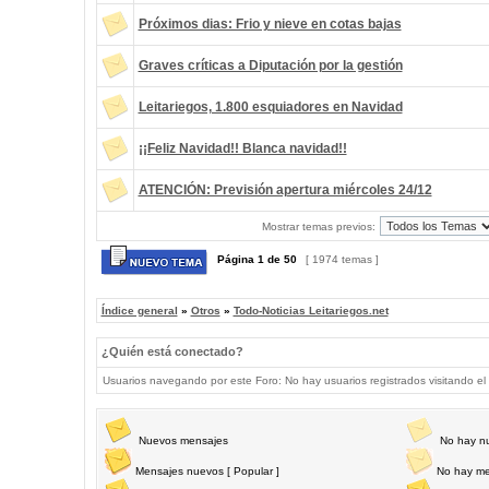
Próximos dias: Frio y nieve en cotas bajas
Graves críticas a Diputación por la gestión
Leitariegos, 1.800 esquiadores en Navidad
¡¡Feliz Navidad!! Blanca navidad!!
ATENCIÓN: Previsión apertura miércoles 24/12
Mostrar temas previos:
Página
1
de
50
[ 1974 temas ]
Índice general
»
Otros
»
Todo-Noticias Leitariegos.net
¿Quién está conectado?
Usuarios navegando por este Foro: No hay usuarios registrados visitando el 
Nuevos mensajes
No hay n
Mensajes nuevos [ Popular ]
No hay me