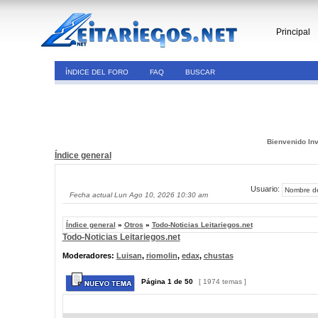
Principal
ÍNDICE DEL FORO
FAQ
BUSCAR
Bienvenido Inv
Índice general
Usuario:
Fecha actual Lun Ago 10, 2026 10:30 am
Índice general
»
Otros
»
Todo-Noticias Leitariegos.net
Todo-Noticias Leitariegos.net
Moderadores:
Luisan
,
riomolin
,
edax
,
chustas
Página
1
de
50
[ 1974 temas ]